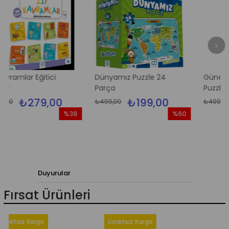
Eğitici
Dünyamız Puzzle 24
Güneş Sistemi Ye
Parça
Puzzle
79,00
₺199,00
₺199
₺499,00
₺499,00
%38
%60
İndirim
İndirim
%38İndirim
%60İndirim
Duyurular
Fırsat Ürünleri
z Kargo
Ücretsiz Kargo