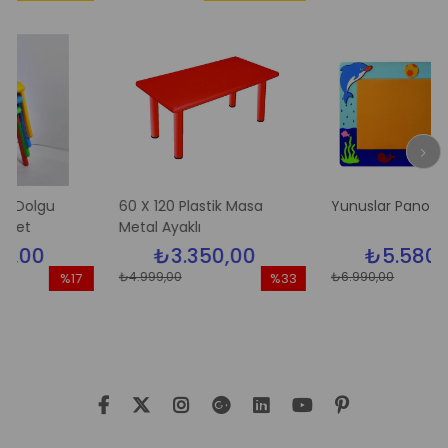
gu
60 X 120 Plastik Masa
Yunuslar Pano
Metal Ayaklı
₺3.350,00
₺5.580,00
₺4.999,00
₺6.990,00
%17
%33
%
İndirim
İndirim
İnd
%17İndirim
%33İndirim
%2