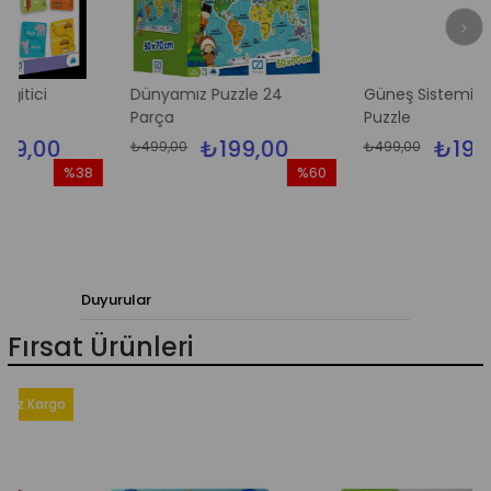
Dünyamız Puzzle 24
Güneş Sistemi Yer
Parça
Puzzle
00
₺199,00
₺199,00
₺499,00
₺499,00
%38
%60
İndirim
İndirim
İn
%38İndirim
%60İndirim
%6
Duyurular
Fırsat Ürünleri
Kargo