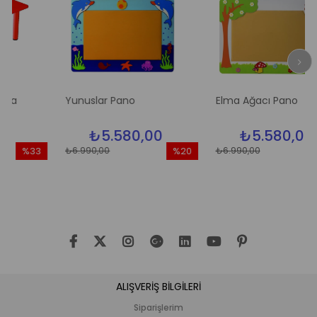
Yunuslar Pano
Elma Ağacı Pano
₺5.580,00
₺5.580,00
₺6.990,00
₺6.990,00
%33
%20
%2
ndirim
İndirim
İndir
33İndirim
%20İndirim
%20İ
ALIŞVERİŞ BİLGİLERİ
Siparişlerim