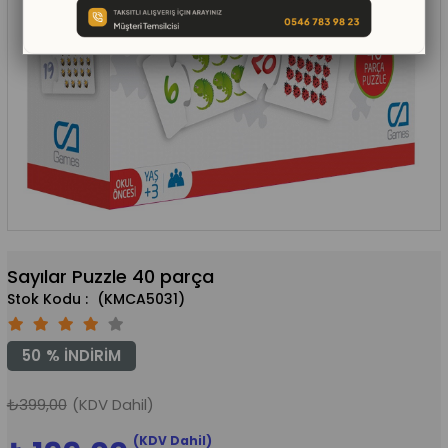
Sayılar Puzzle 40 parça
(KMCA5031)
50
%
İNDIRIM
₺399,00
(KDV Dahil)
(KDV Dahil)