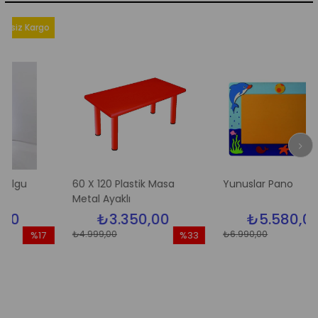
Kargo
60 X 120 Plastik Masa
Yunuslar Pano
Metal Ayaklı
₺3.350,00
₺5.580,00
₺4.999,00
₺6.990,00
%17
%33
%2
ndirim
İndirim
İndi
17İndirim
%33İndirim
%20İ