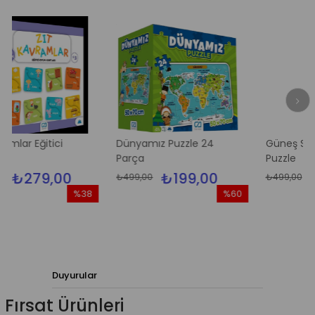
tici
Dünyamız Puzzle 24
Güneş Sistemi Yer
Parça
Puzzle
,00
₺199,00
₺199,0
₺499,00
₺499,00
%38
%60
İndirim
İndirim
%38İndirim
%60İndirim
Duyurular
Fırsat Ürünleri