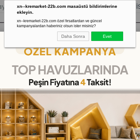
lığı.
Stoktan Gönderim.
% 100
İADE
GARANTİSİ.
xn--kremarket-22b.com masaüstü bildirimlerine
ekleyin.
xn--kremarket-22b.com özel fırsatlardan ve güncel
kampanyalardan haberiniz olsun ister misiniz?
Daha Sonra
Evet
sı
Kaydırak Salıncak Tahterevalli
Çok 
ı
>
Sayı Panosu Kumaş Cırtlı
Sayı Panosu Kumaş Cırtl
(KMKP60)
19
%
İNDIRIM
₺1.349,00
(KDV Dahil)
(KDV Dah