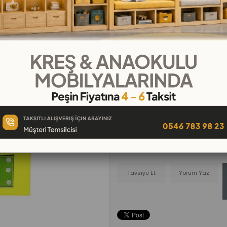
₺1.099,00
₺91,58
`den başlayan taksitle
Telefonla
Favorilere
İstek Lis
Sipariş
Ekle
Ekle
Tavsiye Et
Yorum Yaz