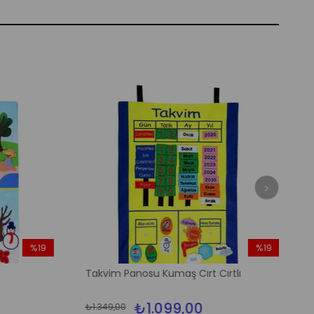
%19
%19
İndirim
İndirim
Takvim Panosu Kumaş Cırt Cırtlı
%19İndirim
%19İndirim
₺1.099,00
₺1.349,00