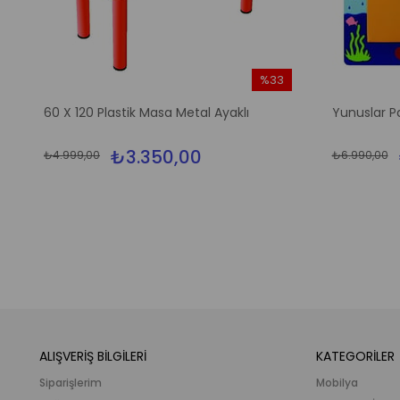
%33
m
İndirim
60 X 120 Plastik Masa Metal Ayaklı
Yunuslar P
irim
%33İndirim
₺3.350,00
₺4.999,00
₺6.990,00
ALIŞVERİŞ BİLGİLERİ
KATEGORİLER
Siparişlerim
Mobilya