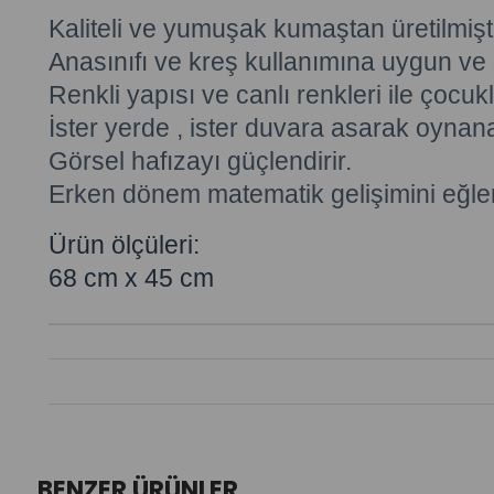
Kaliteli ve yumuşak kumaştan üretilmişti
Anasınıfı ve kreş kullanımına uygun ve s
Renkli yapısı ve canlı renkleri ile çocukla
İster yerde , ister duvara asarak oynanab
Görsel hafızayı güçlendirir.
Erken dönem matematik gelişimini eğlenc
Ürün ölçüleri:
68 cm x 45 cm
BENZER ÜRÜNLER