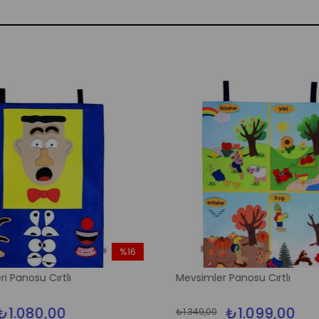
%16
İndirim
ri Panosu Cırtlı
Mevsimler Panosu Cırtlı
%16İndirim
₺1.080,00
₺1.099,00
₺1.349,00