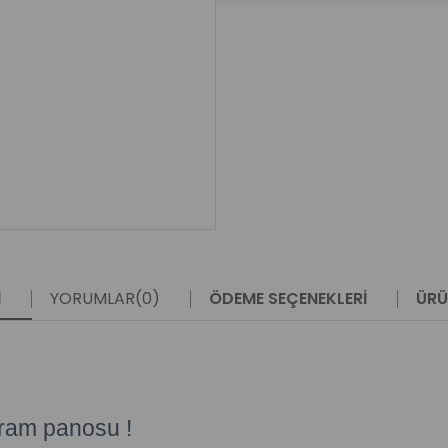
I
YORUMLAR
(0)
ÖDEME SEÇENEKLERI
ÜRÜ
avram panosu !