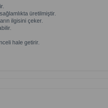
r.
ağlamlıkta üretilmiştir.
rın ilgisini çeker.
ilir.
eli hale getirir.