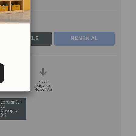
rle
teme
Karşılaştır
Fiyat
Düşünce
Haber Ver
Sorular (0)
ve
Cevaplar
(0)