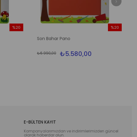
%20
%20
İndirim
İndirim
Son Bahar Pano
%20İndirim
%20İndirim
₺5.580,00
₺6.990,00
E-BÜLTEN KAYIT
Kampanyalarımızdan ve indirimlerimizden güncel
olarak haberdar olun.