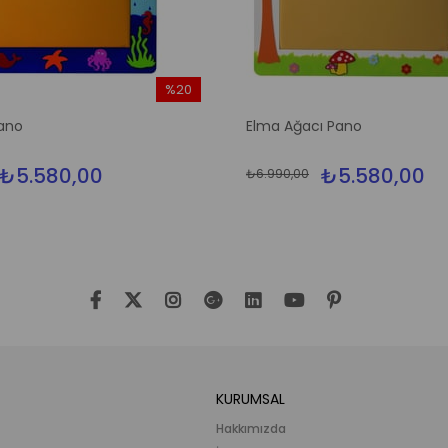
%20
İndirim
ano
Elma Ağacı Pano
%20İndirim
₺5.580,00
₺5.580,00
₺6.990,00
KURUMSAL
Hakkımızda