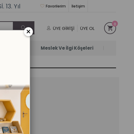
 13. Yıl
Favorilerim
İletişim
0
ÜYE GIRIŞI
ÜYE OL
×
Satanlar
Meslek Ve İlgi Köşeleri
ı
il)