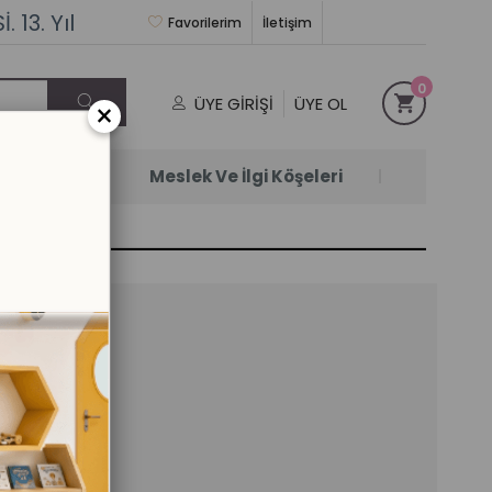
 13. Yıl
Favorilerim
İletişim
0
ÜYE GIRIŞI
ÜYE OL
×
Satanlar
Meslek Ve İlgi Köşeleri
şesi
il)