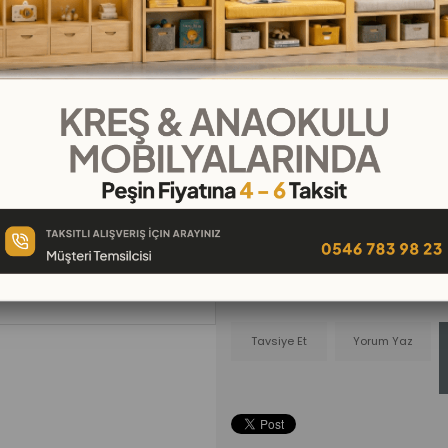
₺7.400,00
₺616,67
`den başlayan taksitl
Telefonla
Favorilere
İstek Lis
Sipariş
Ekle
Ekle
Tavsiye Et
Yorum Yaz