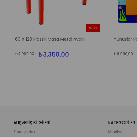
%33
m
İndirim
60 X 120 Plastik Masa Metal Ayaklı
Yunuslar P
irim
%33İndirim
₺3.350,00
₺4.999,00
₺6.990,00
ALIŞVERİŞ BİLGİLERİ
KATEGORİLER
Siparişlerim
Mobilya