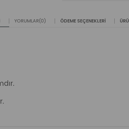
I
YORUMLAR
(0)
ÖDEME SEÇENEKLERI
ÜRÜ
dır.
r.