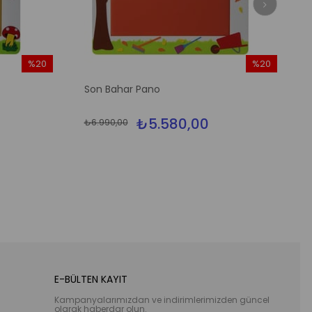
%20
%20
İndirim
İndirim
Son Bahar Pano
%20İndirim
%20İndirim
₺5.580,00
₺6.990,00
E-BÜLTEN KAYIT
Kampanyalarımızdan ve indirimlerimizden güncel
olarak haberdar olun.