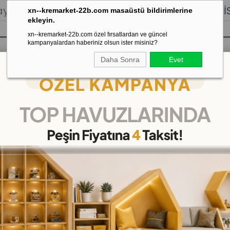
lığı.
Stoktan Gönderim.
% 100
İADE
GARANTİSİ.
xn--kremarket-22b.com masaüstü bildirimlerine
ekleyin.
xn--kremarket-22b.com özel fırsatlardan ve güncel
kampanyalardan haberiniz olsun ister misiniz?
Daha Sonra
Evet
sı
Kaydırak Salıncak Tahterevalli
Çok 
Renkli Market Manav Kö
(KMMV1229)
17
%
İNDIRIM
₺8.899,00
(KDV Dahil)
(KDV Dah