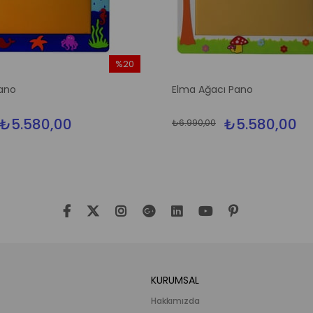
%20
İndirim
ano
Elma Ağacı Pano
%20İndirim
₺5.580,00
₺5.580,00
₺6.990,00
KURUMSAL
Hakkımızda