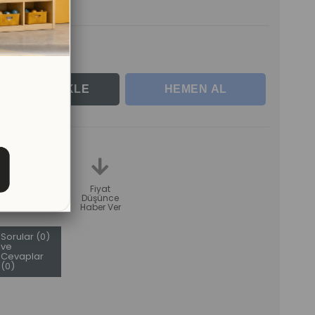
erle
teme
Karşılaştır
Fiyat
Düşünce
Haber Ver
Sorular (0)
ve
Cevaplar
(0)