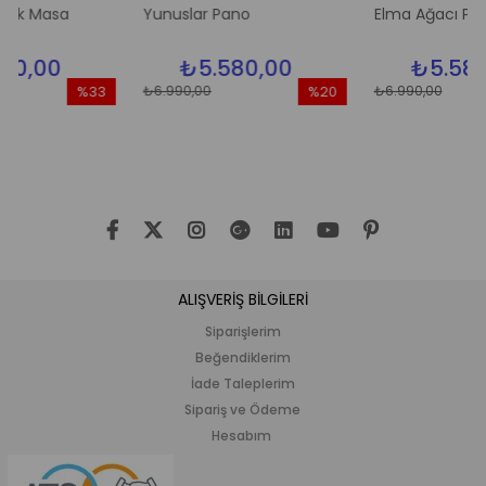
Masa
Yunuslar Pano
Elma Ağacı Pano
00
₺5.580,00
₺5.580,00
₺6.990,00
₺6.990,00
%33
%20
İndirim
İndirim
%33İndirim
%20İndirim
ALIŞVERİŞ BİLGİLERİ
Siparişlerim
Beğendiklerim
İade Taleplerim
Sipariş ve Ödeme
Hesabım