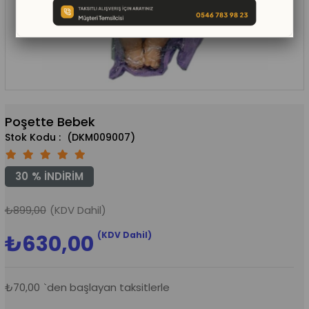
Poşette Bebek
(DKM009007)
30
%
İNDIRIM
₺899,00
(KDV Dahil)
(KDV Dahil)
₺630,00
₺70,00
`den başlayan taksitlerle