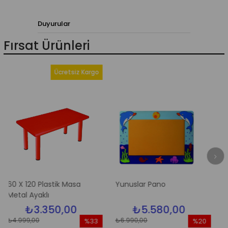
Duyurular
Fırsat Ürünleri
Ücretsiz Kargo
X 120 Plastik Masa
Yunuslar Pano
Elma A
al Ayaklı
₺3.350,00
₺5.580,00
₺
999,00
₺6.990,00
₺6.990,
%33
%20