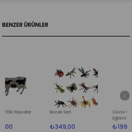
BENZER ÜRÜNLER
ayvalar
Böcek Seti
Civciv Oturak Tuva
Eğitimi Lazımlık
₺349,00
₺199,00