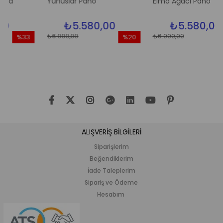
Yunuslar Pano
Elma Ağacı Pano
₺5.580,00
₺5.580,00
₺6.990,00
₺6.990,00
%33
%20
%2
ndirim
İndirim
İndir
33İndirim
%20İndirim
%20İ
ALIŞVERİŞ BİLGİLERİ
Siparişlerim
Beğendiklerim
İade Taleplerim
Sipariş ve Ödeme
Hesabım