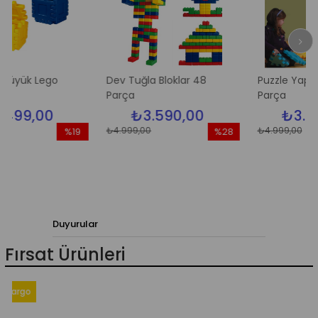
Lego
Dev Tuğla Bloklar 48
Puzzle Yapı Blokları 
Parça
Parça
00
₺3.590,00
₺3.590,00
₺4.999,00
₺4.999,00
%19
%28
İndirim
İndirim
%19İndirim
%28İndirim
Duyurular
Fırsat Ürünleri
argo