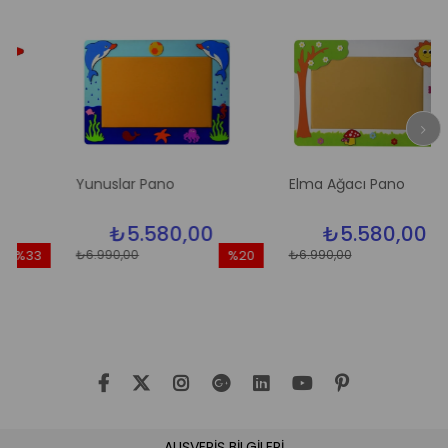
Yunuslar Pano
Elma Ağacı Pano
₺5.580,00
₺5.580,00
₺6.990,00
₺6.990,00
33
%20
%20
dirim
İndirim
İndiri
3İndirim
%20İndirim
%20İn
ALIŞVERİŞ BİLGİLERİ