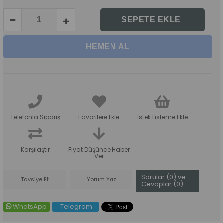
Telefonla Sipariş
Favorilere Ekle
İstek Listeme Ekle
Karşılaştır
Fiyat Düşünce Haber
Ver
Sorular (0) ve
Tavsiye Et
Yorum Yaz
Cevaplar (0)
WhatsApp
Telegram