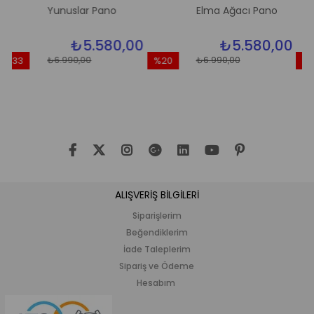
Yunuslar Pano
Elma Ağacı Pano
₺5.580,00
₺5.580,00
₺6.990,00
₺6.990,00
33
%20
%20
irim
İndirim
İndirim
İndirim
%20İndirim
%20İnd
ALIŞVERİŞ BİLGİLERİ
Siparişlerim
Beğendiklerim
İade Taleplerim
Sipariş ve Ödeme
Hesabım