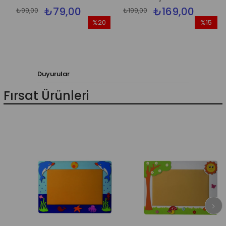
₺79,00
₺169,00
₺99,00
₺199,00
%20
%15
İndirim
İndirim
%20İndirim
%15İndiri
Duyurular
Fırsat Ürünleri