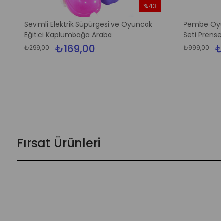
%43
m
İndirim
Sevimli Elektrik Süpürgesi ve Oyuncak
Pembe Oyu
dirim
%43İndirim
Eğitici Kaplumbağa Araba
Seti Prense
₺169,00
₺
₺299,00
₺999,00
Fırsat Ürünleri