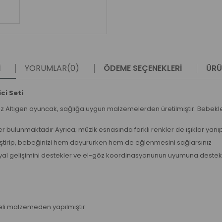
I
YORUMLAR
(0)
ÖDEME SEÇENEKLERI
ÜRÜ
ci Seti
z Altıgen oyuncak, sağlığa uygun malzemelerden üretilmiştir. Bebekler i
sler bulunmaktadır Ayrıca; müzik esnasında farklı renkler de ışıklar ya
irip, bebeğinizi hem doyururken hem de eğlenmesini sağlarsınız
 sosyal gelişimini destekler ve el-göz koordinasyonunun uyumuna destek
teli malzemeden yapılmıştır