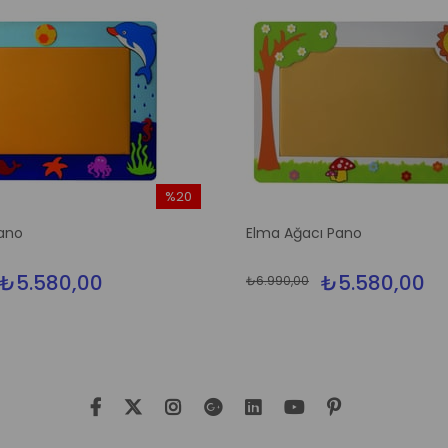
%20
İndirim
ano
Elma Ağacı Pano
%20İndirim
₺5.580,00
₺5.580,00
₺6.990,00