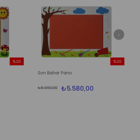
%20
%20
İndirim
İndirim
Son Bahar Pano
%20İndirim
%20İndirim
₺5.580,00
₺6.990,00