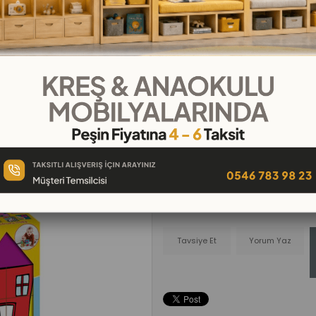
₺349,00
₺38,78
`den başlayan taksitle
Telefonla
Favorilere
İstek Lis
Sipariş
Ekle
Ekle
Tavsiye Et
Yorum Yaz