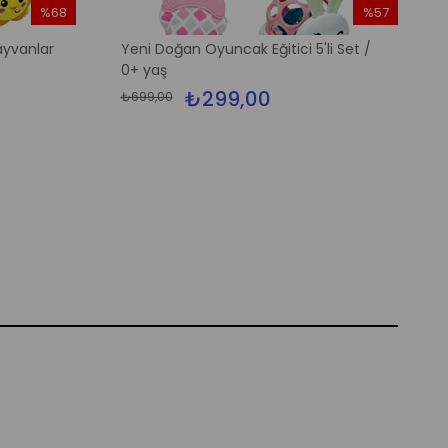
%68
%57
İndirim
İndirim
Hayvanlar
Yeni Doğan Oyuncak Eğitici 5'li Set /
%68İndirim
%57İndirim
0+ yaş
₺299,00
₺699,00