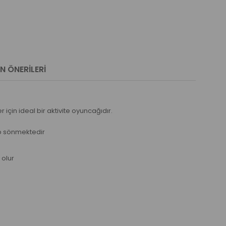
N ÖNERILERI
çin ideal bir aktivite oyuncağıdır.
nıp sönmektedir
 olur