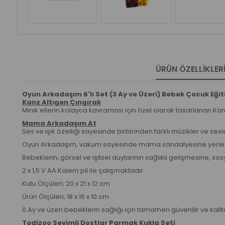
ÜRÜN ÖZELLIKLER
Oyun Arkadaşım 6'lı Set (3 Ay ve Üzeri) Bebek Çocuk Eğiti
Kanz Altıgen Çıngırak
Minik ellerin kolayca kavraması için özel olarak tasarlanan Kan
Mama Arkadaşım At
Ses ve ışık özelliği sayesinde birbirinden farklı müzikler ve se
Oyun Arkadaşım, vakum sayesinde mama sandalyesine yerleşt
Bebeklerin; görsel ve işitsel duylarının sağlıklı gelişmesine,
2 x 1,5 V AA Kalem pil ile çalışmaktadır
Kutu Ölçüleri; 20 x 21 x 12 cm
Ürün Ölçüleri; 18 x 16 x 10 cm
0 Ay ve üzeri bebeklerin sağlığı için tamamen güvenilir ve kali
Todizoo Sevimli Dostlar Parmak Kukla Seti