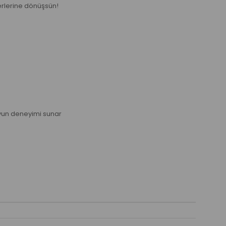
terlerine dönüşsün!
 oyun deneyimi sunar