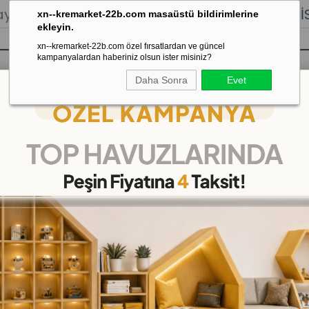
lığı.
Stoktan Gönderim.
% 100
İADE
GARANTİSİ.
xn--kremarket-22b.com masaüstü bildirimlerine
ekleyin.
xn--kremarket-22b.com özel fırsatlardan ve güncel
kampanyalardan haberiniz olsun ister misiniz?
Daha Sonra
Evet
sı
Kaydırak Salıncak Tahterevalli
Çok 
Ay ve Üzeri) Bebek Çocuk Eğitici Seti
Oyun Arkadaşım 6'lı Set 
(DKM506996)
65
%
İNDIRIM
₺999,00
(KDV Dahil)
(KDV Dahil)