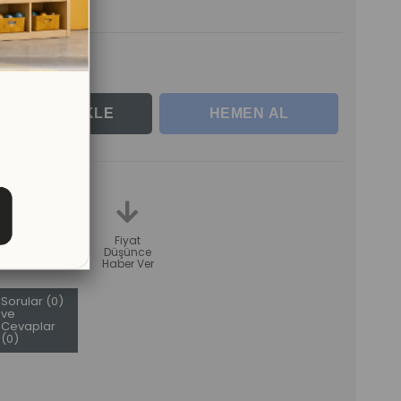
rle
teme
Karşılaştır
Fiyat
Düşünce
Haber Ver
Sorular (0)
ve
Cevaplar
(0)