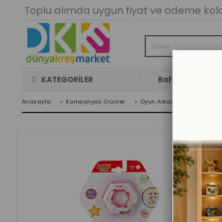
Toplu alımda uygun fiyat ve ödeme kolay
KATEGORİLER
Bahçe Oyun Oda
Anasayfa
>
Kampanyalı Ürünler
>
Oyun Arkadaşım 6'lı Set (3 