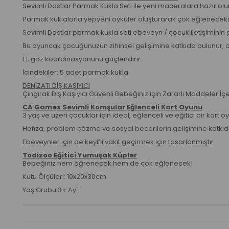
Sevimli Dostlar Parmak Kukla Seti ile yeni maceralara hazır olu
Parmak kuklalarla yepyeni öyküler oluşturarak çok eğleneceks
Sevimli Dostlar parmak kukla seti ebeveyn / çocuk iletişiminin
Bu oyuncak çocuğunuzun zihinsel gelişimine katkıda bulunur, 
El, göz koordinasyonunu güçlendirir.
İçindekiler: 5 adet parmak kukla
DENİZATI DİŞ KAŞIYICI
Çıngırak Diş Kaşıyıcı Güvenli Bebeğiniz için Zararlı Maddeler İ
CA Games Sevimli Komşular Eğlenceli Kart Oyunu
3 yaş ve üzeri çocuklar için ideal, eğlenceli ve eğitici bir kart 
Hafıza, problem çözme ve sosyal becerilerin gelişimine katkıd
Ebeveynler için de keyifli vakit geçirmek için tasarlanmıştır
Todizoo Eğitici Yumuşak Küpler
Bebeğiniz hem öğrenecek hem de çok eğlenecek!
Kutu Ölçüleri: 10x20x30cm
Yaş Grubu:3+ Ay"