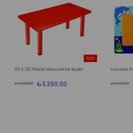
%33
m
İndirim
60 X 120 Plastik Masa Metal Ayaklı
Yunuslar P
irim
%33İndirim
₺3.350,00
₺4.999,00
₺6.990,00