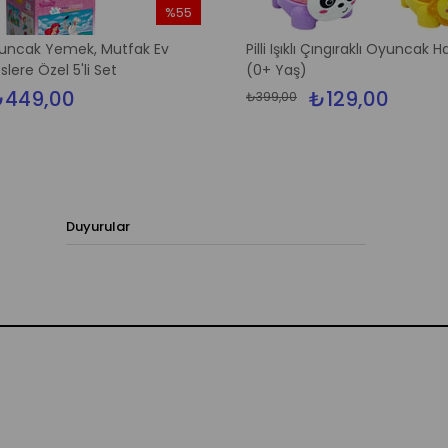
%55
İndirim
ncak Yemek, Mutfak Ev
Pilli Işıklı Çıngıraklı Oyuncak 
%55İndirim
slere Özel 5'li Set
(0+ Yaş)
449,00
₺129,00
₺399,00
Duyurular