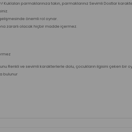
n! Kuklaları parmaklarınıza takın, parmaklarınız Sevimli Dostlar karak
iniz.
 gelişmesinde önemli rol oynar.
ona zararlı olacak hiçbir madde içermez.
çermez
oyunu Renkli ve sevimli karakterlerle dolu, çocukların ilgisini çeken bir
a bulunur