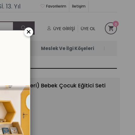
 13. Yıl
Favorilerim
İletişim
0
ÜYE GIRIŞI
ÜYE OL
×
Satanlar
Meslek Ve İlgi Köşeleri
(3 Ay ve Üzeri) Bebek Çocuk Eğitici Seti