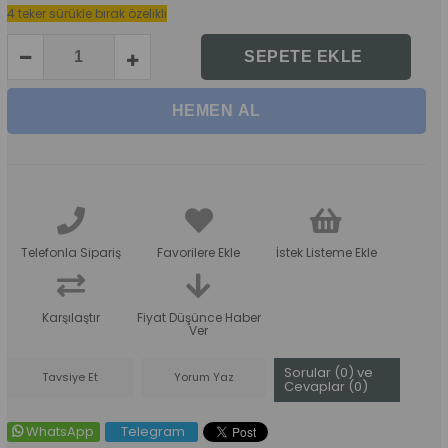
4 teker sürükle bırak özelikli
Telefonla Sipariş
Favorilere Ekle
İstek Listeme Ekle
Karşılaştır
Fiyat Düşünce Haber
Ver
Sorular (0) ve
Tavsiye Et
Yorum Yaz
Cevaplar (0)
WhatsApp
Telegram