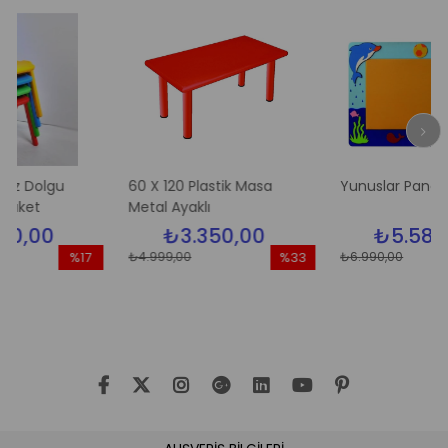
lgu
60 X 120 Plastik Masa
Yunuslar Pano
Metal Ayaklı
0
₺3.350,00
₺5.580,00
₺4.999,00
₺6.990,00
%17
%33
İndirim
İndirim
İn
%17İndirim
%33İndirim
%