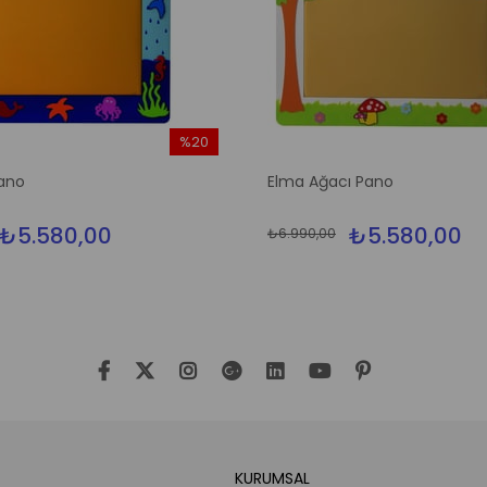
%20
İndirim
ano
Elma Ağacı Pano
%20İndirim
₺5.580,00
₺5.580,00
₺6.990,00
KURUMSAL