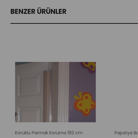
BENZER ÜRÜNLER
m
Körüklü Parmak Koruma 193 cm
Papatya Bo
dirim