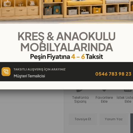
₺3.799,00
₺422,11
`den başlayan taksitle
Sağlam MDF malzeme kullanılarak 
modelleriyle kreşler için ideal bir s
öğrenmeyi destekliyor.
Telefonla
Favorilere
İstek Lis
Sipariş
Ekle
Ekle
Tavsiye Et
Yorum Yaz