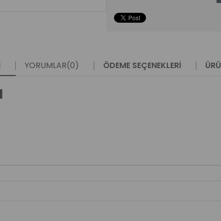
I
YORUMLAR
(0)
ÖDEME SEÇENEKLERI
ÜRÜ
M