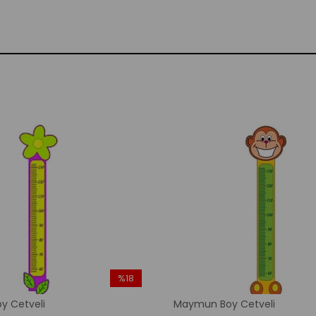
%18
İndirim
y Cetveli
Maymun Boy Cetveli
%18İndirim