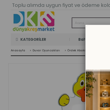
Toplu alımda uygun fiyat ve ödeme kolay
KATEGORİLER
Bahçe Oyun Oda
Anasayfa
>
Duvar Oyuncakları
>
Ördek Abaküs 50'li 140 x 70