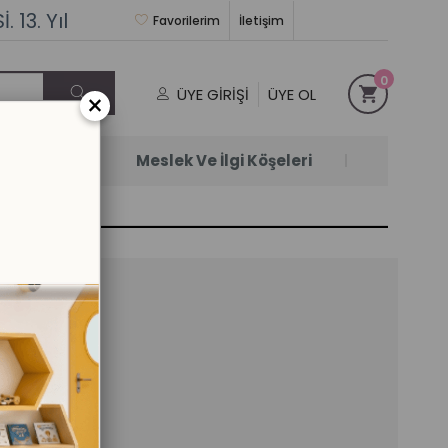
 13. Yıl
Favorilerim
İletişim
0
ÜYE GIRIŞI
ÜYE OL
×
Satanlar
Meslek Ve İlgi Köşeleri
x 70 CM
il)