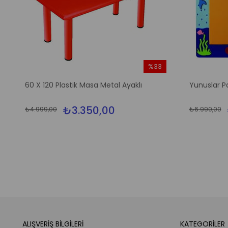
%33
m
İndirim
60 X 120 Plastik Masa Metal Ayaklı
Yunuslar P
irim
%33İndirim
₺3.350,00
₺4.999,00
₺6.990,00
ALIŞVERİŞ BİLGİLERİ
KATEGORİLER