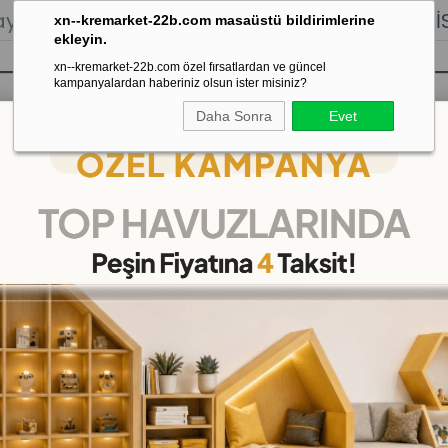
lığı.
Stoktan Gönderim.
% 100
İADE
GARANTİSİ.
xn--kremarket-22b.com masaüstü bildirimlerine
ekleyin.
xn--kremarket-22b.com özel fırsatlardan ve güncel
kampanyalardan haberiniz olsun ister misiniz?
Daha Sonra
Evet
sı
Kaydırak Salıncak Tahterevalli
Çok 
 CM
Ördek Abaküs 50'li 140 
(DKME2586)
37
%
İNDIRIM
₺5.999,00
(KDV Dahil)
(KDV Dah