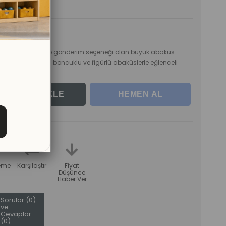
rle
üretilen, demonte gönderim seçeneği olan büyük abaküs
eçenek sunuyor. 50 boncuklu ve figürlü abaküslerle eğlenceli
teme
Karşılaştır
Fiyat
Düşünce
Haber Ver
Sorular (0)
ve
Cevaplar
(0)