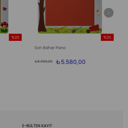
%20
%20
İndirim
İndirim
Son Bahar Pano
%20İndirim
%20İndirim
₺5.580,00
₺6.990,00
E-BÜLTEN KAYIT