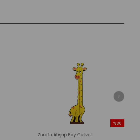
%30
İndirim
Zürafa Ahşap Boy Cetveli
%30İndirim