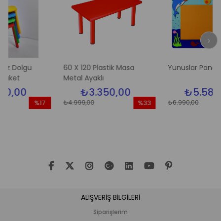
lgu
60 X 120 Plastik Masa
Yunuslar Pano
Metal Ayaklı
0
₺3.350,00
₺5.580,00
₺4.999,00
₺6.990,00
%17
%33
İndirim
İndirim
İn
%17İndirim
%33İndirim
%
ALIŞVERİŞ BİLGİLERİ
Siparişlerim