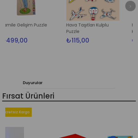
lişim Puzzle
Hava Taşıtları Kulplu
Hayvanlar Ve 
Puzzle
Kulplu Puzzle
00
₺115,00
₺115,00
Duyurular
Fırsat Ürünleri
iz Kargo