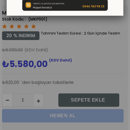
Müzikli Pano
(MKP001)
Tahmini Teslim Süresi
:
2 Gün İçinde Teslim
20
%
İNDIRIM
₺6.990,00
(KDV Dahil)
(KDV Dahil)
₺5.580,00
₺620,00
`den başlayan taksitlerle