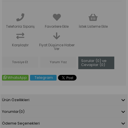
Telefonla Sipariş
Favorilere Ekle
İstek Listeme Ekle
Karşılaştır
Fiyat Düşünce Haber
Ver
Sorular (0) ve
Tavsiye Et
Yorum Yaz
Cevaplar (0)
WhatsApp
Telegram
Ürün Özellikleri
Yorumlar
(0)
Ödeme Seçenekleri