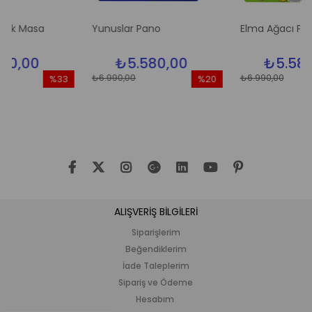
asa
Yunuslar Pano
Elma Ağacı Pano
0
₺5.580,00
₺5.580,00
₺6.990,00
₺6.990,00
%33
%20
İndirim
İndirim
İ
%33İndirim
%20İndirim
%
ALIŞVERİŞ BİLGİLERİ
Siparişlerim
Beğendiklerim
İade Taleplerim
Sipariş ve Ödeme
Hesabım