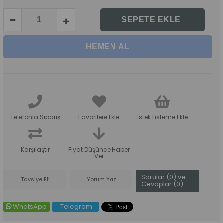
Telefonla Sipariş
Favorilere Ekle
İstek Listeme Ekle
Karşılaştır
Fiyat Düşünce Haber
Ver
Sorular (0) ve
Tavsiye Et
Yorum Yaz
Cevaplar (0)
WhatsApp
Telegram