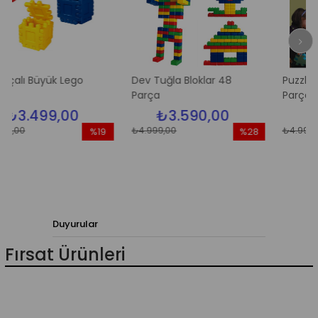
yük Lego
Dev Tuğla Bloklar 48
Puzzle Yapı Blokl
Parça
Parça
9,00
₺3.590,00
₺3.590,
₺4.999,00
₺4.999,00
%19
%28
İndirim
İndirim
%19İndirim
%28İndirim
Duyurular
Fırsat Ürünleri