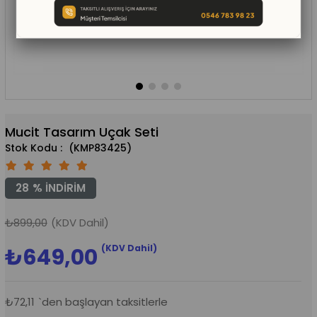
Mucit Tasarım Uçak Seti
(KMP83425)
28
%
İNDIRIM
₺899,00
(KDV Dahil)
(KDV Dahil)
₺649,00
₺72,11
`den başlayan taksitlerle