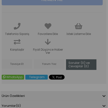
Telefonla Sipariş
Favorilere Ekle
İstek Listeme Ekle
Karşılaştır
Fiyat Düşünce Haber
Ver
Sorular (0) ve
Tavsiye Et
Yorum Yaz
Cevaplar (0)
WhatsApp
Telegram
Ürün Özellikleri
Yorumlar
(0)