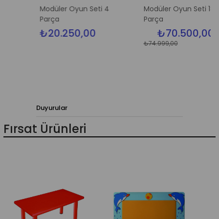
Modüler Oyun Seti 4
Modüler Oyun Seti 18
Parça
Parça
₺20.250,00
₺70.500,00
₺74.999,00
%6
İndiri
%6İnd
Duyurular
Fırsat Ürünleri