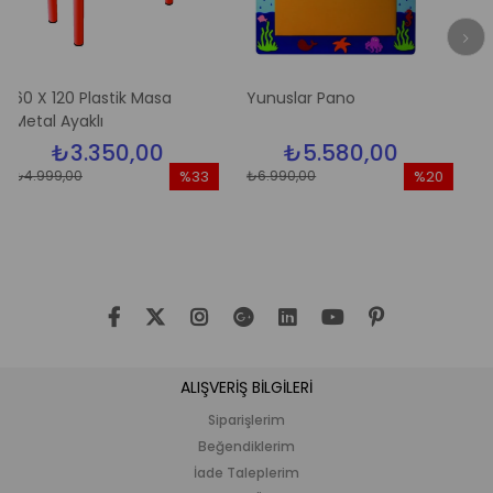
 Plastik Masa
Yunuslar Pano
Elma Ağacı
aklı
.350,00
₺5.580,00
₺5.5
0
₺6.990,00
₺6.990,00
%33
%20
İndirim
İndirim
%33İndirim
%20İndirim
ALIŞVERİŞ BİLGİLERİ
Siparişlerim
Beğendiklerim
İade Taleplerim