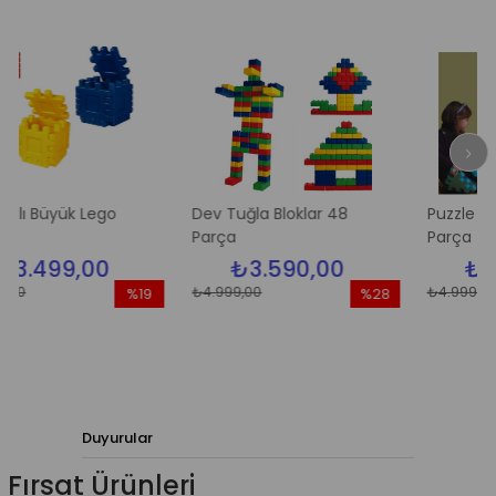
ük Lego
Dev Tuğla Bloklar 48
Puzzle Yapı Bloklar
Parça
Parça
9,00
₺3.590,00
₺3.590,
₺4.999,00
₺4.999,00
%19
%28
İndirim
İndirim
%19İndirim
%28İndirim
Duyurular
Fırsat Ürünleri