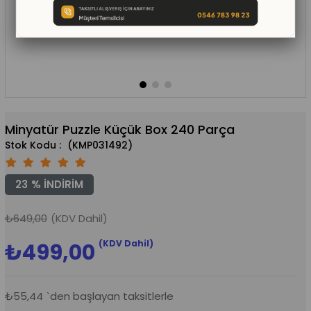
Minyatür Puzzle Küçük Box 240 Parça
(KMP031492)
23
%
İNDIRIM
₺649,00
(KDV Dahil)
(KDV Dahil)
₺499,00
₺55,44
`den başlayan taksitlerle