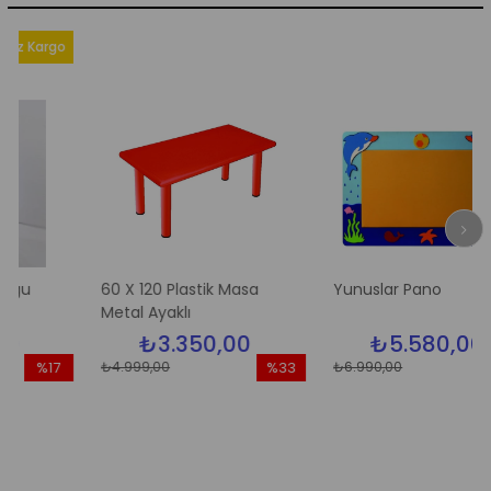
Kargo
60 X 120 Plastik Masa
Yunuslar Pano
Metal Ayaklı
₺3.350,00
₺5.580,00
₺4.999,00
₺6.990,00
%17
%33
%2
ndirim
İndirim
İndir
17İndirim
%33İndirim
%20İ