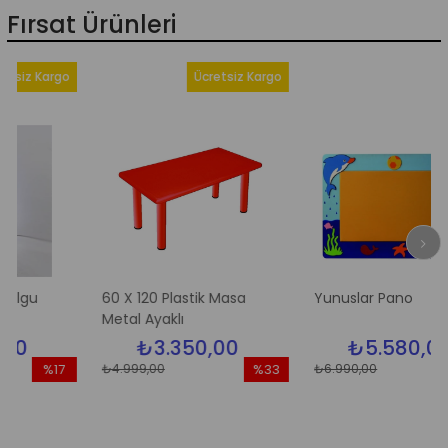
Fırsat Ürünleri
Kargo
Ücretsiz Kargo
60 X 120 Plastik Masa
Yunuslar Pano
Metal Ayaklı
₺3.350,00
₺5.580,00
₺4.999,00
₺6.990,00
%17
%33
%2
ndirim
İndirim
İndir
17İndirim
%33İndirim
%20İ