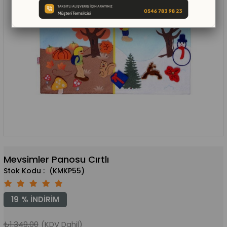
Mevsimler Panosu Cırtlı
(KMKP55)
19
%
İNDIRIM
₺1.349,00
(KDV Dahil)