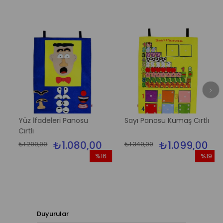
Yüz İfadeleri Panosu
Sayı Panosu Kumaş Cırtlı
Cırtlı
₺1.080,00
₺1.099,00
₺1.290,00
₺1.349,00
%16
%19
im
İndirim
İndirim
dirim
%16İndirim
%19İndiri
Duyurular