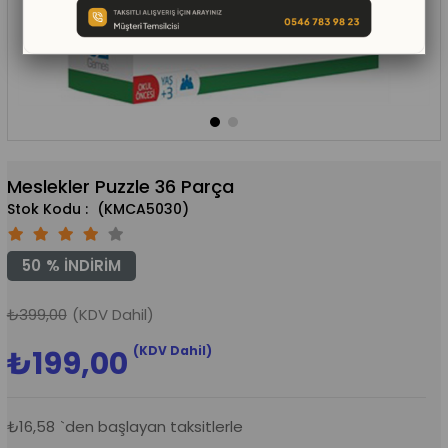
Meslekler Puzzle 36 Parça
(KMCA5030)
50
%
İNDIRIM
₺399,00
(KDV Dahil)
(KDV Dahil)
₺199,00
₺16,58
`den başlayan taksitlerle