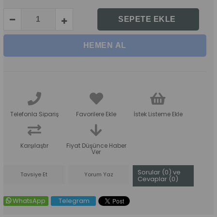
Telefonla Sipariş
Favorilere Ekle
İstek Listeme Ekle
Karşılaştır
Fiyat Düşünce Haber
Ver
Sorular (0) ve
Tavsiye Et
Yorum Yaz
Cevaplar (0)
WhatsApp
Telegram