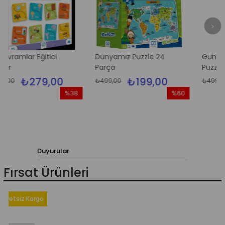
Eğitici
Dünyamız Puzzle 24
Güneş Sistemi Ye
Parça
Puzzle
79,00
₺199,00
₺199
₺499,00
₺499,00
%38
%60
İndirim
İndirim
%38İndirim
%60İndirim
Duyurular
Fırsat Ürünleri
z Kargo