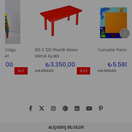
gu
60 X 120 Plastik Masa
Yunuslar Pano
Metal Ayaklı
₺3.350,00
₺5.580,00
₺4.999,00
₺6.990,00
%17
%33
%
İndirim
İndirim
İnd
%17İndirim
%33İndirim
%20
ALIŞVERİŞ BİLGİLERİ