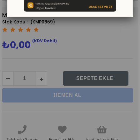
Masal Kalesi Portmnato
(KMP0869)
(KDV Dahil)
₺0,00
Telefonla Sipariş
Favorilere Ekle
İstek Listeme Ekle