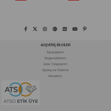
İndirim
İndirim
İ
%33İndirim
%20İndirim
%
ALIŞVERİŞ BİLGİLERİ
Siparişlerim
Beğendiklerim
İade Taleplerim
Sipariş ve Ödeme
Hesabım