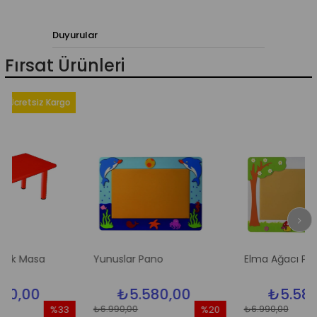
Duyurular
Fırsat Ürünleri
siz Kargo
asa
Yunuslar Pano
Elma Ağacı Pano
0
₺5.580,00
₺5.580,00
₺6.990,00
₺6.990,00
%33
%20