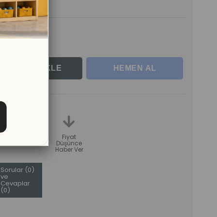
nde Teslim
lerle
teme
Karşılaştır
Fiyat
Düşünce
Haber Ver
Sorular (0)
ve
Cevaplar
(0)