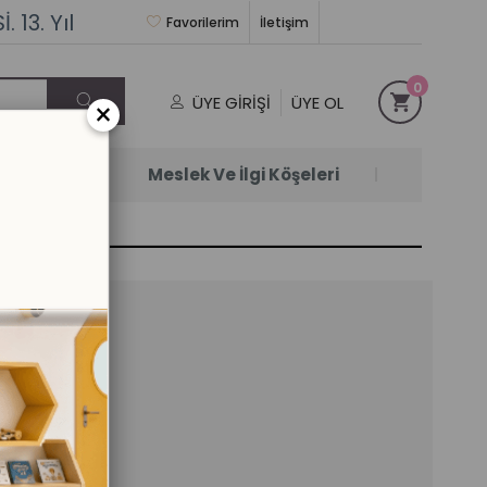
 13. Yıl
Favorilerim
İletişim
0
ÜYE GIRIŞI
ÜYE OL
×
Satanlar
Meslek Ve İlgi Köşeleri
hil)