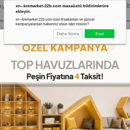
lığı.
Stoktan Gönderim.
% 100
İADE
GARANTİSİ.
xn--kremarket-22b.com masaüstü bildirimlerine
ekleyin.
xn--kremarket-22b.com özel fırsatlardan ve güncel
kampanyalardan haberiniz olsun ister misiniz?
Daha Sonra
Evet
sı
Kaydırak Salıncak Tahterevalli
Çok 
azı Tahtası
>
Mantar Ev Yazı Tahtası
Mantar Ev Yazı Tahtası
(KMY025)
17
%
İNDIRIM
₺5.990,00
(KDV Dahil)
(KDV Da