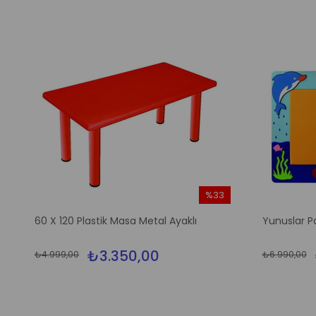
%33
m
İndirim
60 X 120 Plastik Masa Metal Ayaklı
Yunuslar P
irim
%33İndirim
₺3.350,00
₺4.999,00
₺6.990,00