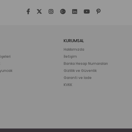
KURUMSAL
Hakkımızda
öşeleri
İletişim
k
Banka Hesap Numaraları
 Oyuncak
Gizlilik ve Güvenlik
Garanti ve İade
KVKK