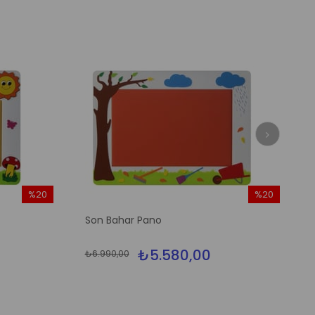
%20
%20
İndirim
İndirim
Son Bahar Pano
%20İndirim
%20İndirim
₺5.580,00
₺6.990,00