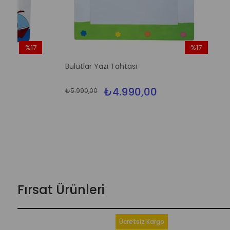
%17
im
İndirim
Bulutlar Yazı Tahtası
İlkbahar Y
dirim
%17İndirim
₺4.990,00
₺5.990,00
₺5.990,00
Fırsat Ürünleri
Ücretsiz Kargo