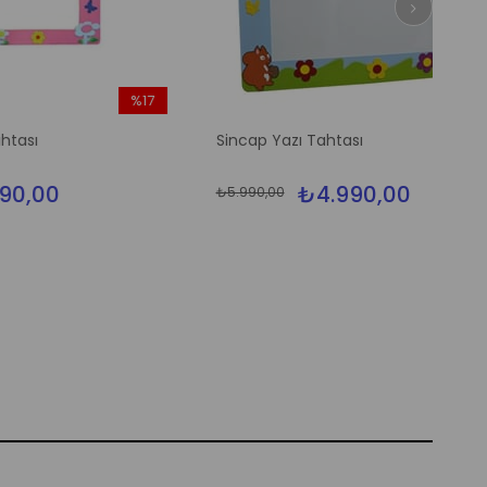
%17
%17
İndirim
İndirim
Sincap Yazı Tahtası
%17İndirim
%17İndirim
₺4.990,00
₺5.990,00