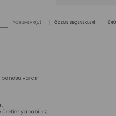
I
YORUMLAR
(0)
ÖDEME SEÇENEKLERI
ÜRÜ
up panosu vardır
r.
e üretim y
apabiliriz.