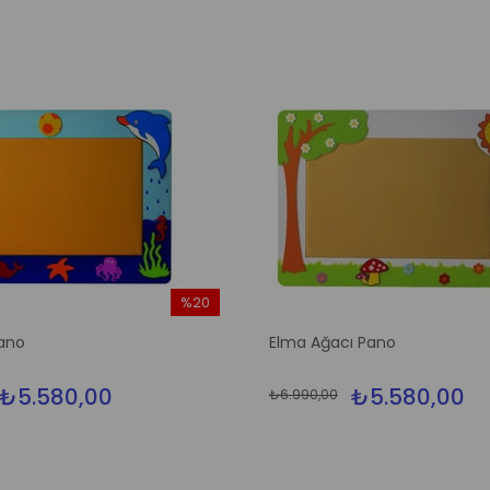
%20
İndirim
ano
Elma Ağacı Pano
%20İndirim
₺5.580,00
₺5.580,00
₺6.990,00