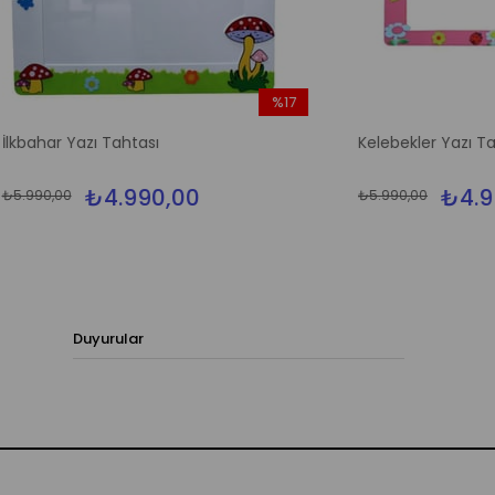
%17
İndirim
azı Tahtası
Kelebekler Yazı Tahtası
%17İndirim
₺4.990,00
₺4.990,00
₺5.990,00
Duyurular