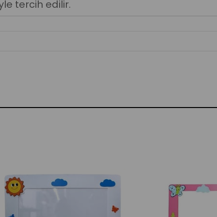
le tercih e
dilir.