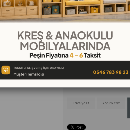
₺4.990,00
Tahmini Teslim Süresi
:
10 Gün İçi
₺554,44
`den başlayan taksit
Telefonla
Favorilere
İstek Lis
Sipariş
Ekle
Ekle
Tavsiye Et
Yorum Yaz