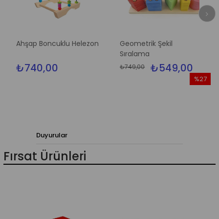
Ahşap Boncuklu Helezon
Geometrik Şekil
Sıralama
₺740,00
₺549,00
₺749,00
%27
İndirim
irim
%27İndiri
Duyurular
Fırsat Ürünleri