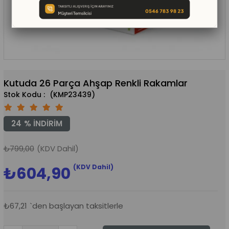
Kutuda 26 Parça Ahşap Renkli Rakamlar
(KMP23439)
24
%
İNDIRIM
₺799,00
(KDV Dahil)
(KDV Dahil)
₺604,90
₺67,21
`den başlayan taksitlerle