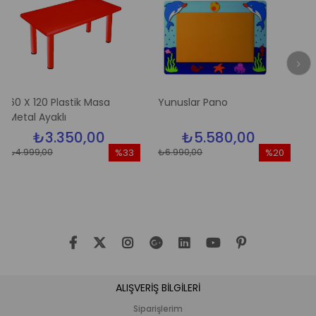
0 Plastik Masa
Yunuslar Pano
Elma Ağacı
yaklı
3.350,00
₺5.580,00
₺5.
00
₺6.990,00
₺6.990,00
%33
%20
İndirim
İndirim
%33İndirim
%20İndirim
ALIŞVERİŞ BİLGİLERİ
Siparişlerim