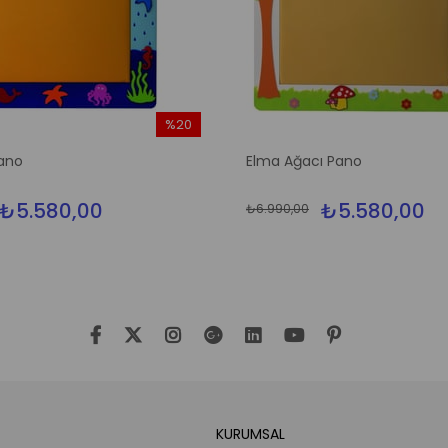
%20
İndirim
ano
Elma Ağacı Pano
%20İndirim
₺5.580,00
₺5.580,00
₺6.990,00
KURUMSAL