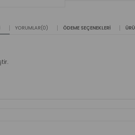
I
YORUMLAR
(0)
ÖDEME SEÇENEKLERI
ÜRÜ
tir.