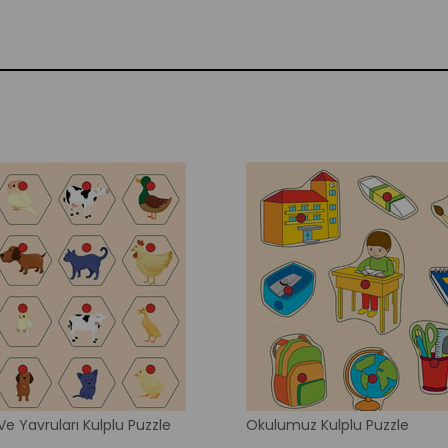
e Yavruları Kulplu Puzzle
Okulumuz Kulplu Puzzle