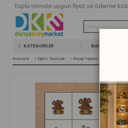
Toplu alımda uygun fiyat ve ödeme kolay
KATEGORİLER
Bahçe Oyun Oda
Anasayfa
>
Eğitici Oyuncak
>
Ahşap Yapboz Oyuncakları
>