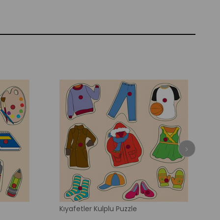
Kıyafetler Kulplu Puzzle