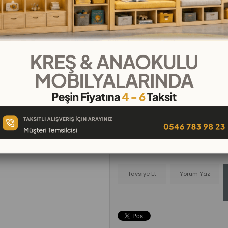
₺99,00
₺11,00
`den başlayan taksitler
Telefonla
Favorilere
İstek Lis
Sipariş
Ekle
Ekle
Tavsiye Et
Yorum Yaz