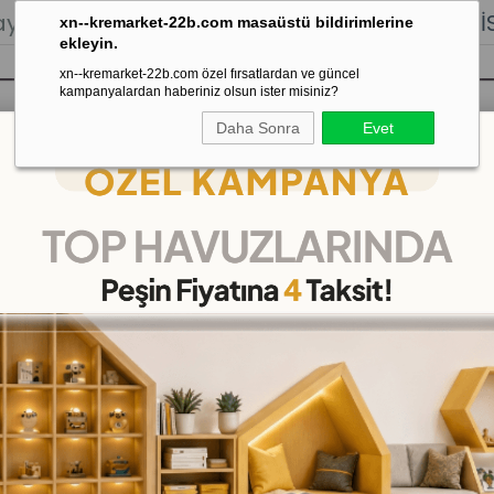
lığı.
Stoktan Gönderim.
% 100
İADE
GARANTİSİ.
xn--kremarket-22b.com masaüstü bildirimlerine
ekleyin.
xn--kremarket-22b.com özel fırsatlardan ve güncel
kampanyalardan haberiniz olsun ister misiniz?
Daha Sonra
Evet
sı
Kaydırak Salıncak Tahterevalli
Çok 
Küçükten Büyüğe Sıralama
Küçükten Büyüğe Sıral
(DKMCS509366)
17
%
İNDIRIM
₺119,00
(KDV Dahil)
(KDV Dahil)