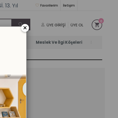
 13. Yıl
Favorilerim
İletişim
0
ÜYE GIRIŞI
ÜYE OL
×
Satanlar
Meslek Ve İlgi Köşeleri
ama