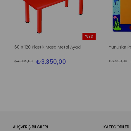
%33
m
İndirim
60 X 120 Plastik Masa Metal Ayaklı
Yunuslar P
irim
%33İndirim
₺3.350,00
₺4.999,00
₺6.990,00
ALIŞVERİŞ BİLGİLERİ
KATEGORİLER