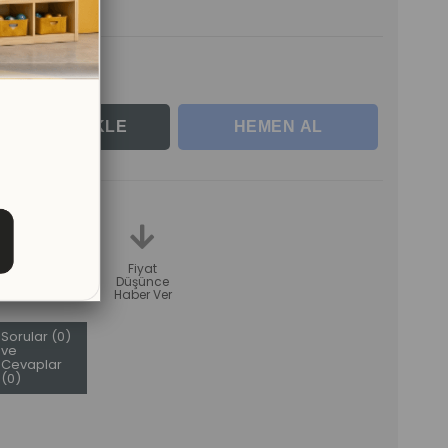
le
teme
Karşılaştır
Fiyat
Düşünce
Haber Ver
Sorular (0)
ve
Cevaplar
(0)