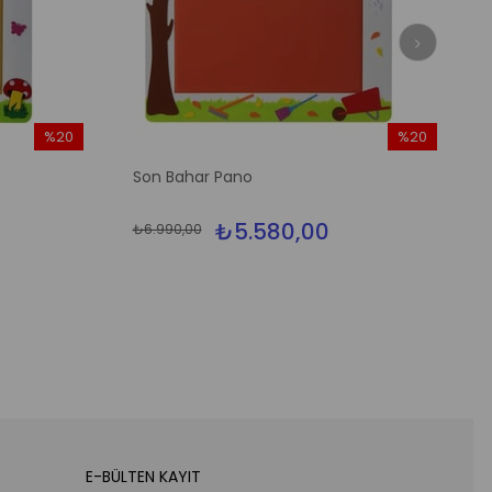
%20
%20
İndirim
İndirim
Son Bahar Pano
%20İndirim
%20İndirim
₺5.580,00
₺6.990,00
E-BÜLTEN KAYIT