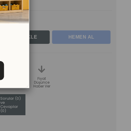
le
teme
Karşılaştır
Fiyat
Düşünce
Haber Ver
Sorular (0)
ve
Cevaplar
(0)