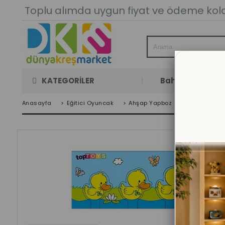
Toplu alımda uygun fiyat ve ödeme kolay
KATEGORİLER
Bahçe Oyun Oda
Anasayfa
>
Eğitici Oyuncak
>
Ahşap Yapboz Oyuncakları
>