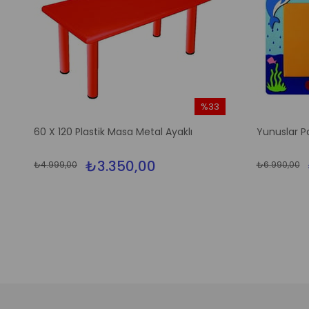
%33
m
İndirim
60 X 120 Plastik Masa Metal Ayaklı
Yunuslar P
irim
%33İndirim
₺3.350,00
₺4.999,00
₺6.990,00