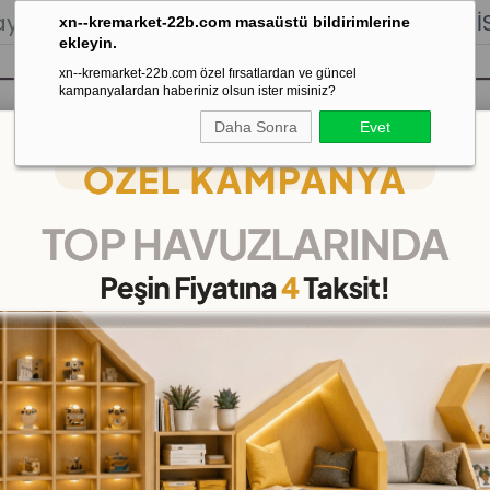
lığı.
Stoktan Gönderim.
% 100
İADE
GARANTİSİ.
xn--kremarket-22b.com masaüstü bildirimlerine
ekleyin.
xn--kremarket-22b.com özel fırsatlardan ve güncel
kampanyalardan haberiniz olsun ister misiniz?
Daha Sonra
Evet
sı
Kaydırak Salıncak Tahterevalli
Çok 
Küçükten Büyüğe Ördekleri Sıralama Oyunu
Küçükten Büyüğe Ördekl
(DKMCS509588)
34
%
İNDIRIM
₺99,00
(KDV Dahil)
(KDV Dahil)