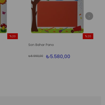
%20
%20
İndirim
İndirim
Son Bahar Pano
%20İndirim
%20İndirim
₺5.580,00
₺6.990,00