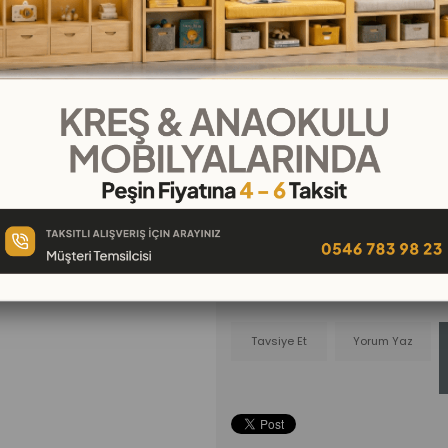
₺65,00
₺7,22
`den başlayan taksitler
Telefonla
Favorilere
İstek Lis
Sipariş
Ekle
Ekle
Tavsiye Et
Yorum Yaz