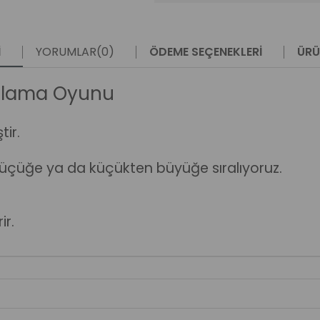
I
YORUMLAR
(0)
ÖDEME SEÇENEKLERI
ÜRÜ
ralama Oyunu
tir.
 küçüğe ya da küçükten büyüğe sıralıyoruz.
ir.