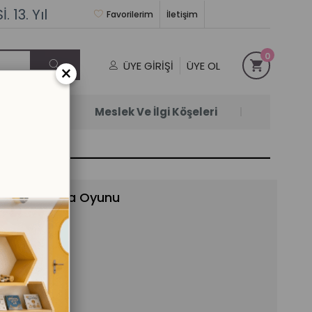
 13. Yıl
Favorilerim
İletişim
0
ÜYE GIRIŞI
ÜYE OL
×
Satanlar
Meslek Ve İlgi Köşeleri
eri Sıralama Oyunu