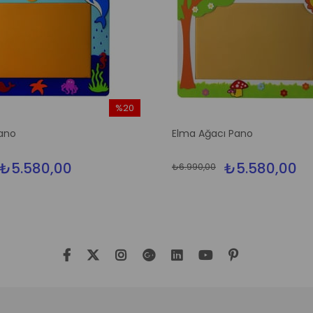
%20
İndirim
ano
Elma Ağacı Pano
%20İndirim
₺5.580,00
₺5.580,00
₺6.990,00