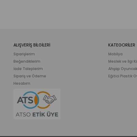
ALIŞVERİŞ BİLGİLERİ
KATEGORİLER
Siparişlerim
Mobilya
Beğendiklerim
Meslek ve İlgi K
İade Taleplerim
Ahşap Oyunca
Sipariş ve Ödeme
Eğitici Plastik
Hesabım