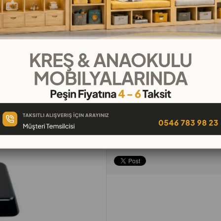
₺150,00
`den başlayan taksitl
Favorilere
İstek Listeme
Karşılaş
Ekle
Ekle
Ür
Tavsiye Et
Yorum Yaz