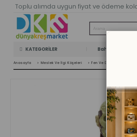
Toplu alımda uygun fiyat ve ödeme kolay
KATEGORİLER
Bahçe Oyun Oda
Anasayfa
>
Meslek Ve İlgi Köşeleri
>
Fen Ve Doğa Köşesi Ürünl