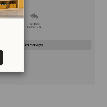
erle
tır
Fiyat
Gelince
Düşünce
Haber Ver
Haber Ver
ün stoklarımızda kalmamıştır.
Sorular (0)
ve
Cevaplar
(0)