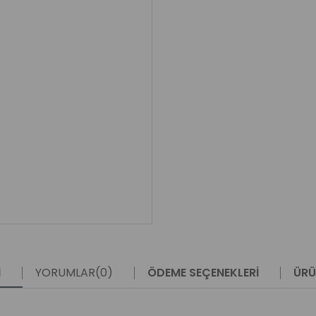
I
YORUMLAR
(0)
ÖDEME SEÇENEKLERI
ÜRÜ