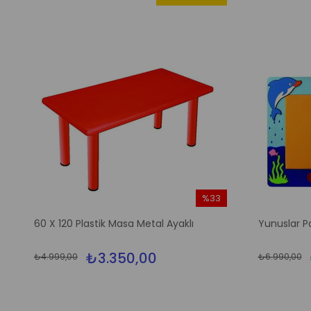
%33
m
İndirim
60 X 120 Plastik Masa Metal Ayaklı
Yunuslar P
irim
%33İndirim
₺3.350,00
₺4.999,00
₺6.990,00