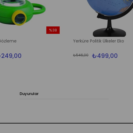
%38
İndirim
 Gözleme
Yerküre Politik Ülkeler Eko
%38İndirim
249,00
₺499,00
₺546,00
Duyurular