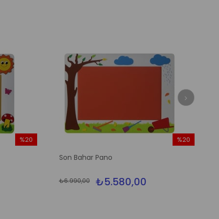
%20
%20
İndirim
İndirim
Son Bahar Pano
%20İndirim
%20İndirim
₺5.580,00
₺6.990,00