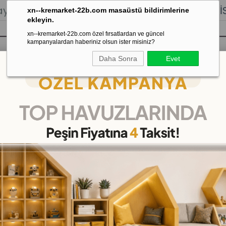
lığı.
Stoktan Gönderim.
% 100
İADE
GARANTİSİ.
xn--kremarket-22b.com masaüstü bildirimlerine
ekleyin.
xn--kremarket-22b.com özel fırsatlardan ve güncel
kampanyalardan haberiniz olsun ister misiniz?
Daha Sonra
Evet
sı
Kaydırak Salıncak Tahterevalli
Çok 
eri
>
Küçük İnsan Vücudu Maketi 27 cm
Küçük İnsan Vücudu Ma
(KMFD027)
(KDV Dah
₺1.800,00