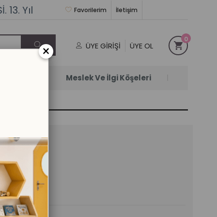
 13. Yıl
Favorilerim
İletişim
0
ÜYE GIRIŞI
ÜYE OL
×
Satanlar
Meslek Ve İlgi Köşeleri
keti 27 cm
il)