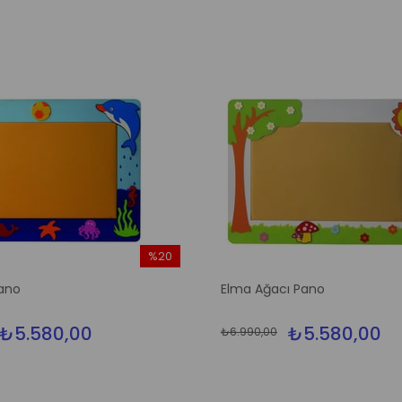
%20
İndirim
ano
Elma Ağacı Pano
%20İndirim
₺5.580,00
₺5.580,00
₺6.990,00