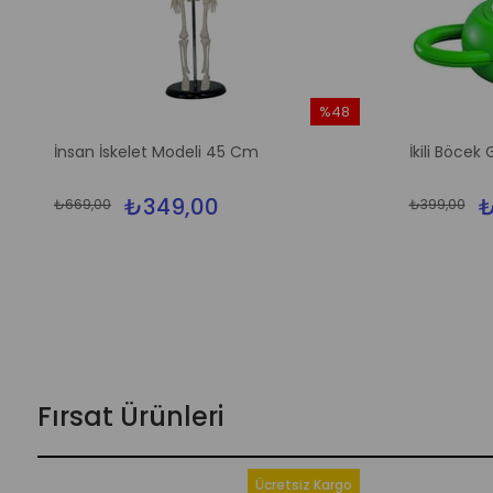
%48
İndirim
İnsan İskelet Modeli 45 Cm
İkili Böcek
%48İndirim
₺349,00
₺
₺669,00
₺399,00
Fırsat Ürünleri
Ücretsiz Kargo