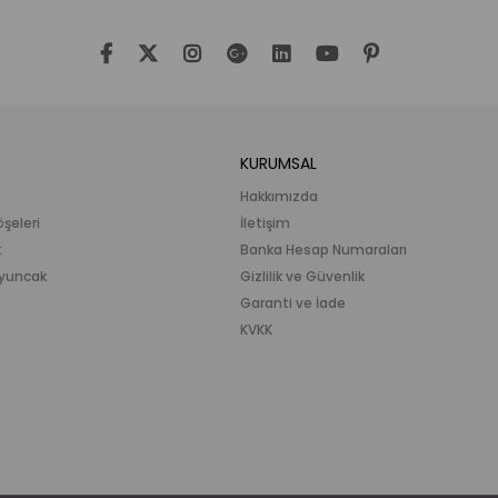
KURUMSAL
Hakkımızda
öşeleri
İletişim
k
Banka Hesap Numaraları
 Oyuncak
Gizlilik ve Güvenlik
Garanti ve İade
KVKK