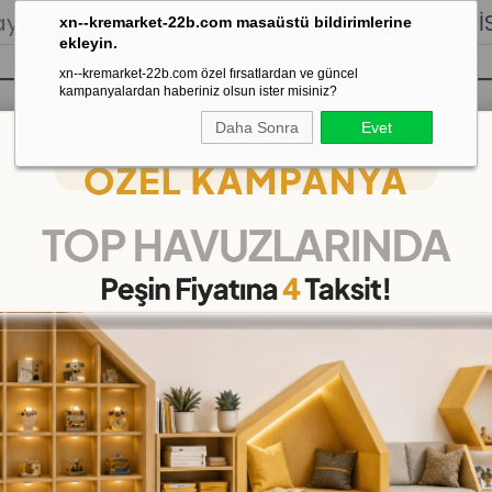
lığı.
Stoktan Gönderim.
% 100
İADE
GARANTİSİ.
xn--kremarket-22b.com masaüstü bildirimlerine
ekleyin.
xn--kremarket-22b.com özel fırsatlardan ve güncel
kampanyalardan haberiniz olsun ister misiniz?
Daha Sonra
Evet
sı
Kaydırak Salıncak Tahterevalli
Çok 
lık