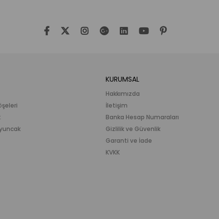
KURUMSAL
Hakkımızda
öşeleri
İletişim
k
Banka Hesap Numaraları
 Oyuncak
Gizlilik ve Güvenlik
Garanti ve İade
KVKK