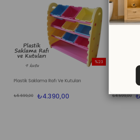
%23
İndirim
%23İndirim
Plastik Saklama Rafı Ve Kutuları
Renkli Plastik
₺4.390,00
₺
₺5.699,00
₺4.599,00