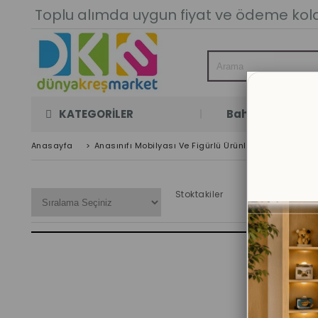
Toplu alımda uygun fiyat ve ödeme kolay
KATEGORİLER
Bahçe Oyun Oda
Anasayfa
>
Anasınıfı Mobilyası Ve Figürlü Ürünler
>
Kreş Kitap
Stoktakiler