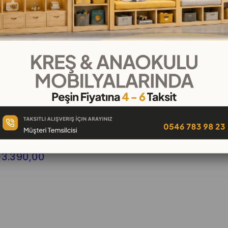
%26
İndirim
%26İndirim
 Kitaplık
3.390,00