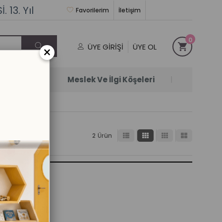
 13. Yıl
Favorilerim
İletişim
0
ÜYE GIRIŞI
ÜYE OL
×
Satanlar
Meslek Ve İlgi Köşeleri
2 Ürün