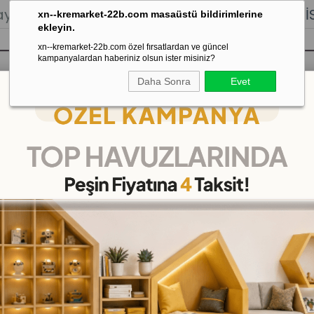
lığı.
Stoktan Gönderim.
% 100
İADE
GARANTİSİ.
xn--kremarket-22b.com masaüstü bildirimlerine
ekleyin.
xn--kremarket-22b.com özel fırsatlardan ve güncel
kampanyalardan haberiniz olsun ister misiniz?
Daha Sonra
Evet
sı
Kaydırak Salıncak Tahterevalli
Çok 
 Uyku Odası
>
Kreş Ahşap Uyku Kampeti
Kreş Ahşap Uyku Kampe
(KM2017-8)
17
%
İNDIRIM
₺3.299,00
(KDV Dahil)
(KDV Dah