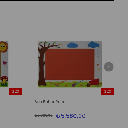
%20
%20
İndirim
İndirim
Son Bahar Pano
%20İndirim
%20İndirim
₺5.580,00
₺6.990,00