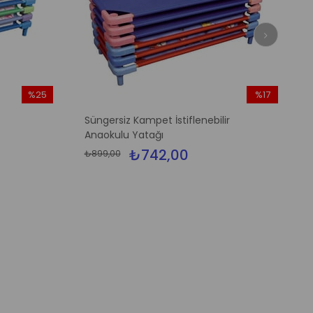
%25
%17
İndirim
İndirim
Süngersiz Kampet İstiflenebilir
%25İndirim
%17İndirim
Anaokulu Yatağı
₺742,00
₺899,00