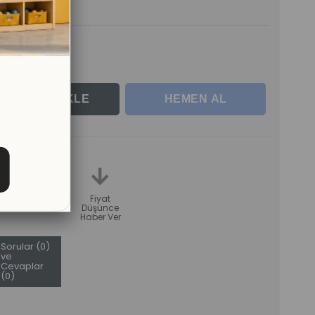
nde Teslim
erle
teme
Karşılaştır
Fiyat
Düşünce
Haber Ver
Sorular (0)
ve
Cevaplar
(0)