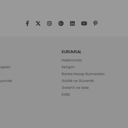
KURUMSAL
Hakkımızda
öşeleri
İletişim
k
Banka Hesap Numaraları
 Oyuncak
Gizlilik ve Güvenlik
Garanti ve İade
KVKK