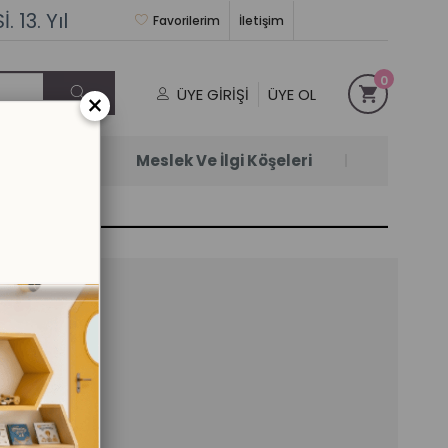
 13. Yıl
Favorilerim
İletişim
0
ÜYE GIRIŞI
ÜYE OL
×
Satanlar
Meslek Ve İlgi Köşeleri
ti
il)