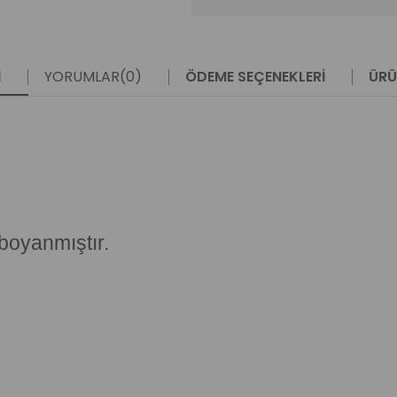
I
YORUMLAR
(0)
ÖDEME SEÇENEKLERI
ÜRÜ
boyanmıştır.