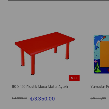
%33
m
İndirim
60 X 120 Plastik Masa Metal Ayaklı
Yunuslar P
irim
%33İndirim
₺3.350,00
₺4.999,00
₺6.990,00