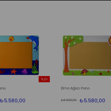
%20
İndirim
ano
Elma Ağacı Pano
%20İndirim
₺5.580,00
₺5.580,00
₺6.990,00