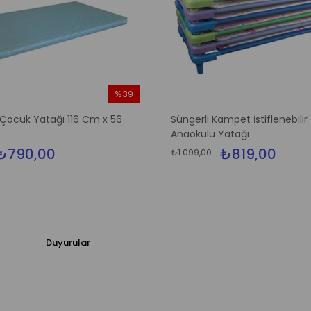
%39
İndirim
Çocuk Yatağı 116 Cm x 56
Süngerli Kampet İstiflenebilir
%39İndirim
Anaokulu Yatağı
₺790,00
₺819,00
₺1.099,00
Duyurular