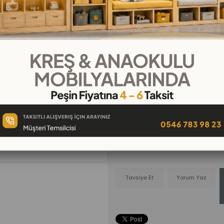
₺2.750,00
Tahmini Teslim Süresi
:
20 Gün İçi
₺229,17
`den başlayan taksitl
Telefonla
Favorilere
İstek Lis
Sipariş
Ekle
Ekle
Tavsiye Et
Yorum Yaz