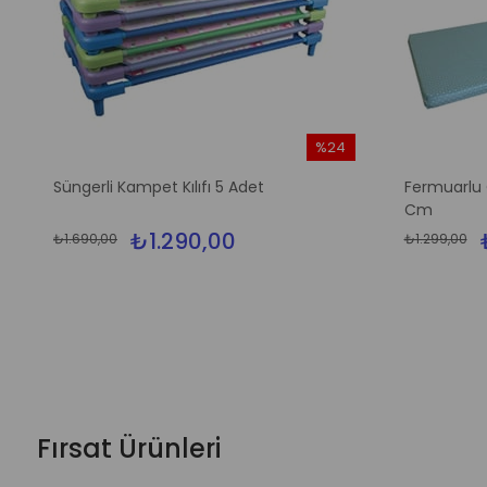
%24
m
İndirim
Süngerli Kampet Kılıfı 5 Adet
Fermuarlu 
irim
%24İndirim
Cm
₺1.290,00
₺1.690,00
₺1.299,00
Fırsat Ürünleri