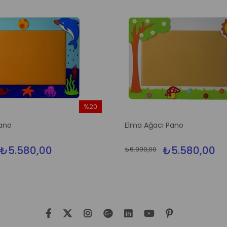
%20
İndirim
ano
Elma Ağacı Pano
%20İndirim
₺5.580,00
₺5.580,00
₺6.990,00