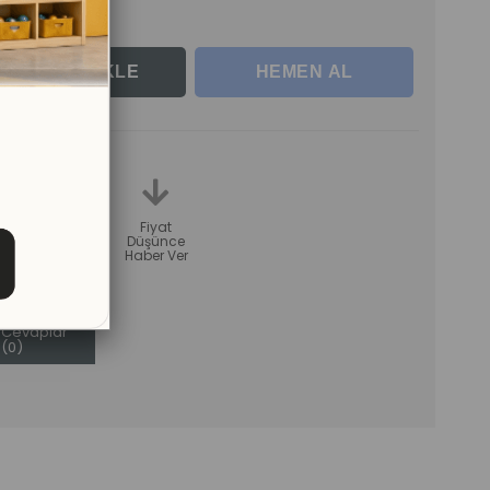
rle
teme
Karşılaştır
Fiyat
Düşünce
Haber Ver
Sorular (0)
ve
Cevaplar
(0)