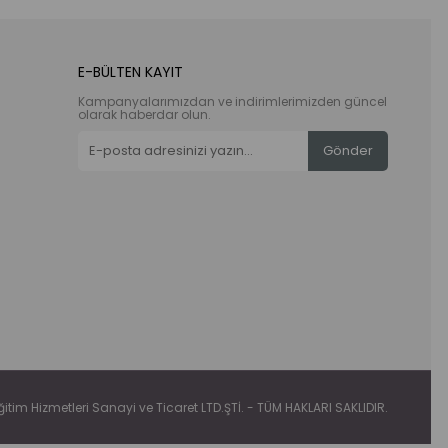
E-BÜLTEN KAYIT
Kampanyalarımızdan ve indirimlerimizden güncel
olarak haberdar olun.
Gönder
tim Hizmetleri Sanayi ve Ticaret LTD.ŞTİ. - TÜM HAKLARI SAKLIDIR.