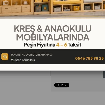
₺81,67
`den başlayan taksitle
Telefonla
Favorilere
İstek Lis
Sipariş
Ekle
Ekle
Tavsiye Et
Yorum Yaz