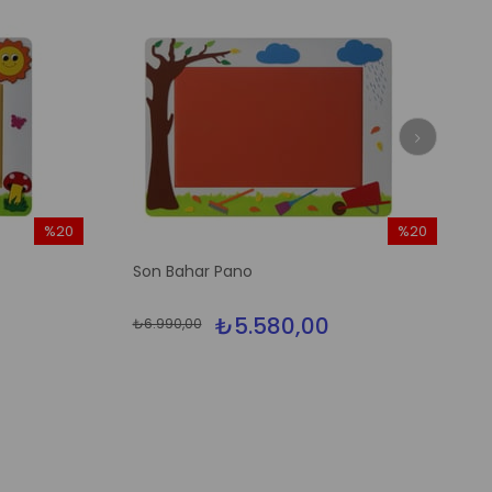
%20
%20
İndirim
İndirim
Son Bahar Pano
%20İndirim
%20İndirim
₺5.580,00
₺6.990,00