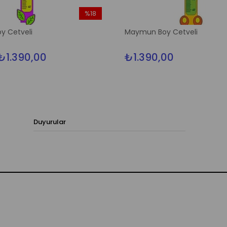
%18
İndirim
y Cetveli
Maymun Boy Cetveli
%18İndirim
₺1.390,00
₺1.390,00
Duyurular