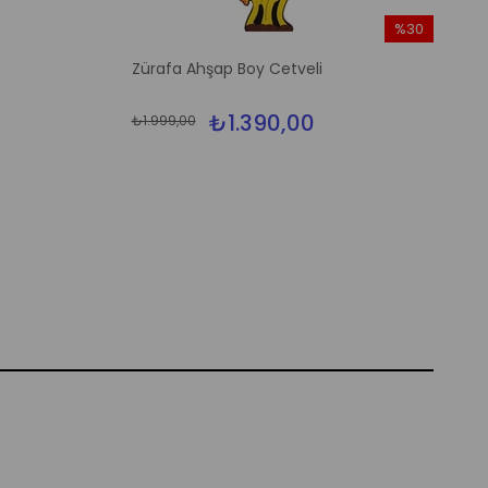
%30
İndirim
Zürafa Ahşap Boy Cetveli
%30İndirim
₺1.390,00
₺1.999,00