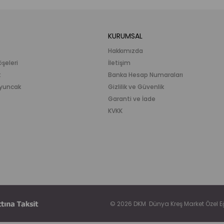
KURUMSAL
Hakkımızda
öşeleri
İletişim
k
Banka Hesap Numaraları
 Oyuncak
Gizlilik ve Güvenlik
Garanti ve İade
KVKK
© 2026 DKM Dünya Kreş Market Özel Eği