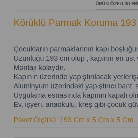
ÜRÜN ÖZELLIKLER
Körüklü Parmak Koruma 19
Çocukların parmaklarının kapı boşluğun
Uzunluğu 193 cm olup , kapının en üst 
Montajı kolaydır.
Kapının üzerinde yapıştırılacak yerlerişa
Aluminyum üzerindeki yapıştırıcı bant sök
Uygulama esnasında kapının kapalı olm
Ev, işyeri, anaokulu, kreş gibi çocuk güv
Paket Ölçüsü: 193 Cm x 5 Cm x 5 Cm