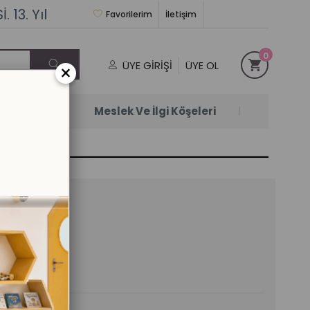
 13. Yıl
Favorilerim
İletişim
0
ÜYE GIRIŞI
ÜYE OL
×
Satanlar
Meslek Ve İlgi Köşeleri
 193 cm