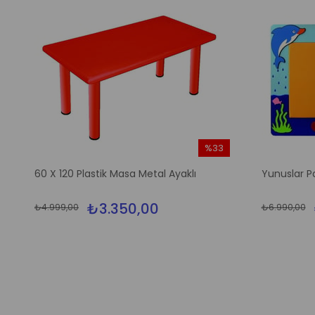
%33
m
İndirim
60 X 120 Plastik Masa Metal Ayaklı
Yunuslar P
irim
%33İndirim
₺3.350,00
₺4.999,00
₺6.990,00