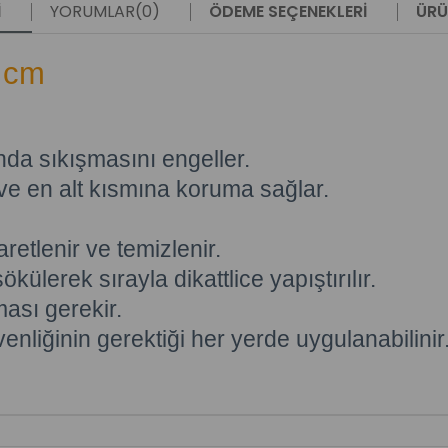
I
YORUMLAR
(0)
ÖDEME SEÇENEKLERI
ÜRÜ
3 cm
da sıkışmasını engeller.
ve en alt kısmına koruma sağlar.
retlenir ve temizlenir.
ülerek sırayla dikattlice yapıştırılır.
ası gerekir.
enliğinin gerektiği her yerde uygulanabilinir