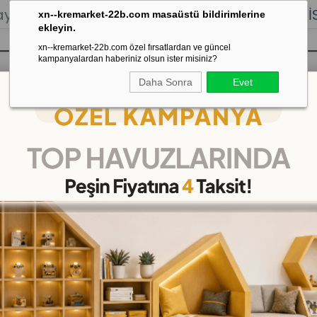
lığı.
Stoktan Gönderim.
% 100
İADE
GARANTİSİ.
xn--kremarket-22b.com masaüstü bildirimlerine
ekleyin.
xn--kremarket-22b.com özel fırsatlardan ve güncel
kampanyalardan haberiniz olsun ister misiniz?
Daha Sonra
Evet
sı
Kaydırak Salıncak Tahterevalli
Çok 
 cm
Körüklü Parmak Koruma
(KMSSL01)
(KDV Dahil)
₺980,00