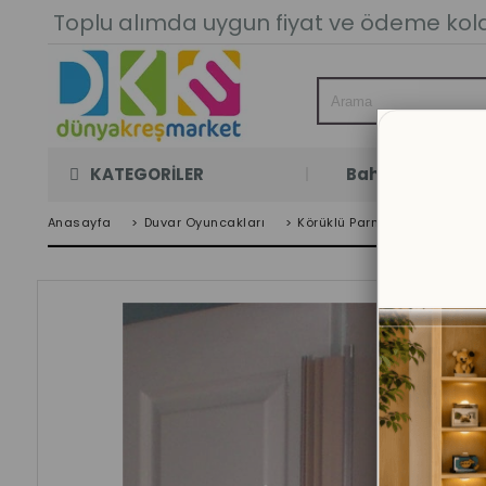
Toplu alımda uygun fiyat ve ödeme kolay
KATEGORİLER
Bahçe Oyun Oda
Anasayfa
>
Duvar Oyuncakları
>
Körüklü Parmak Koruma 193