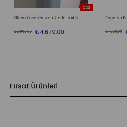
%22
İndirim
Silikon Köşe Koruma 7 adet KALIN
Papatya Bo
%22İndirim
₺4.679,00
₺5.999,00
₺1.690,00
Fırsat Ürünleri