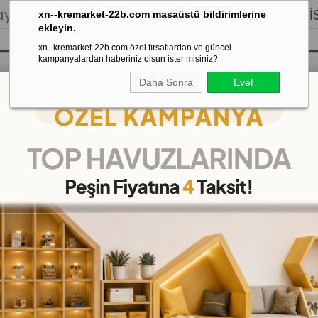
lığı.
Stoktan Gönderim.
% 100
İADE
GARANTİSİ.
xn--kremarket-22b.com masaüstü bildirimlerine
ekleyin.
xn--kremarket-22b.com özel fırsatlardan ve güncel
kampanyalardan haberiniz olsun ister misiniz?
Daha Sonra
Evet
sı
Kaydırak Salıncak Tahterevalli
Çok 
0 Kilo Kapasiteli Dolgulu Ayak
Kırılmaz Sandalye 10 Ade
(KMIK032)
Tahmini Teslim Süresi
:
4 Gün İçin