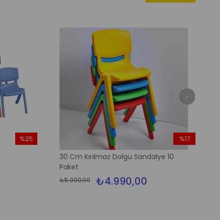
%25
%17
İndirim
İndirim
30 Cm Kırılmaz Dolgu Sandalye 10
%25İndirim
%17İndirim
Paket
₺4.990,00
₺5.990,00