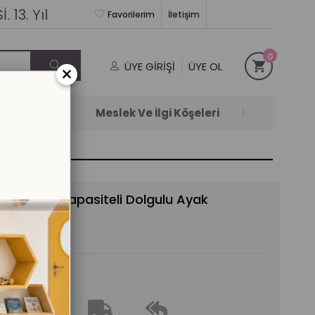
 13. Yıl
Favorilerim
İletişim
0
ÜYE GIRIŞI
ÜYE OL
×
Satanlar
Meslek Ve İlgi Köşeleri
t 150 Kilo Kapasiteli Dolgulu Ayak
de Teslim