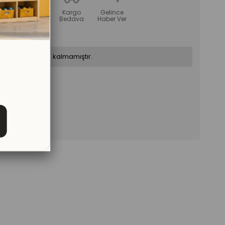
tır
Fiyat
Kargo
Gelince
Düşünce
Bedava
Haber Ver
Haber Ver
ün stoklarımızda kalmamıştır.
Sorular (0)
ve
Cevaplar
(0)