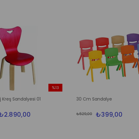
%13
İndirim
 Kreş Sandalyesi 01
30 Cm Sandalye
%13İndirim
₺2.890,00
₺399,00
₺529,00