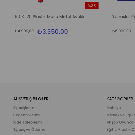
%33
m
İndirim
60 X 120 Plastik Masa Metal Ayaklı
Yunuslar P
irim
%33İndirim
₺3.350,00
₺4.999,00
₺6.990,00
ALIŞVERİŞ BİLGİLERİ
KATEGORİLER
Siparişlerim
Mobilya
Beğendiklerim
Meslek ve İlgi K
İade Taleplerim
Ahşap Oyunca
Sipariş ve Ödeme
Eğitici Plastik