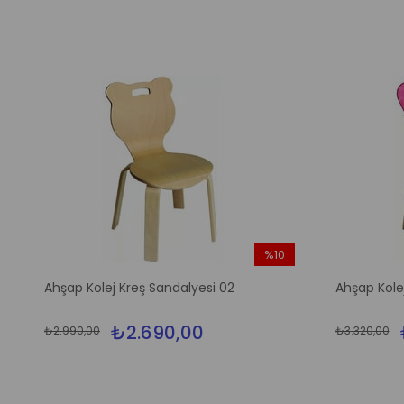
%10
m
İndirim
Ahşap Kolej Kreş Sandalyesi 02
Ahşap Kolej
irim
%10İndirim
₺2.690,00
₺2.990,00
₺3.320,00