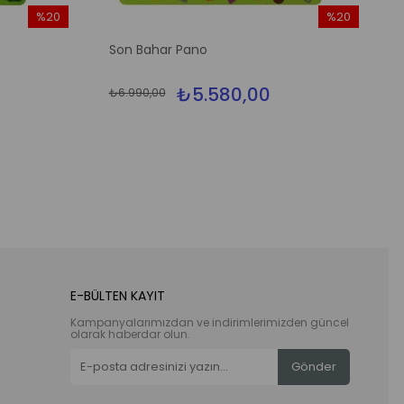
%20
%20
İndirim
İndirim
Son Bahar Pano
%20İndirim
%20İndirim
₺5.580,00
₺6.990,00
E-BÜLTEN KAYIT
Kampanyalarımızdan ve indirimlerimizden güncel
olarak haberdar olun.
Gönder