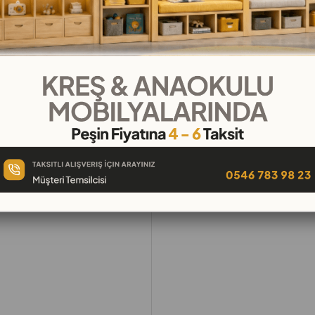
Favorilere
İstek Listeme
Karşılaş
Ekle
Ekle
Ür
Tavsiye Et
Yorum Yaz