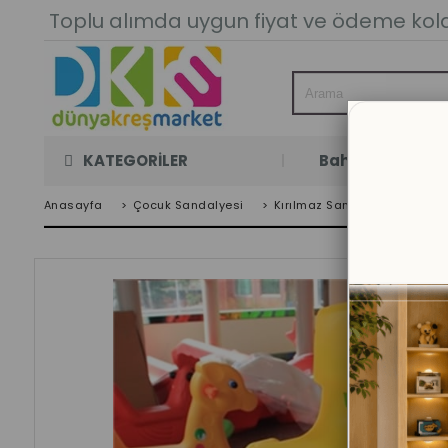
Toplu alımda uygun fiyat ve ödeme kolay
KATEGORİLER
Bahçe Oyun Oda
Anasayfa
>
Çocuk Sandalyesi
>
Kırılmaz Sandalye 10 Adet 15