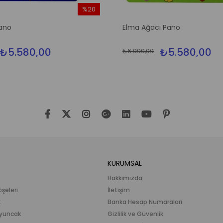
%20
İndirim
ano
Elma Ağacı Pano
%20İndirim
₺5.580,00
₺5.580,00
₺6.990,00
KURUMSAL
Hakkımızda
öşeleri
İletişim
k
Banka Hesap Numaraları
 Oyuncak
Gizlilik ve Güvenlik