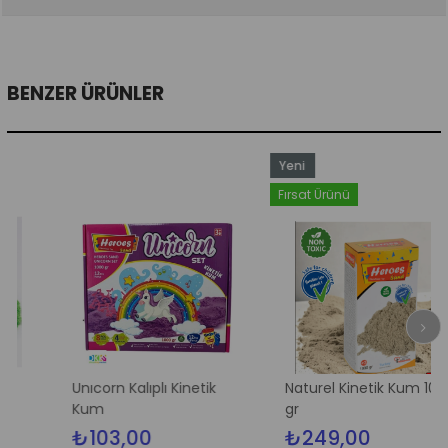
BENZER ÜRÜNLER
Yeni
Ürün
Fırsat Ürünü
Unıcorn Kalıplı Kinetik
Naturel Kinetik Kum 1000
Kum
gr
₺103,00
₺249,00