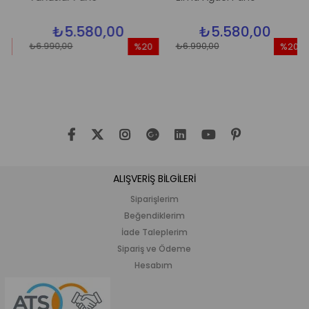
₺5.580,00
₺5.580,00
₺6.990,00
₺6.990,00
3
%20
%20
im
İndirim
İndirim
dirim
%20İndirim
%20İndir
ALIŞVERİŞ BİLGİLERİ
Siparişlerim
Beğendiklerim
İade Taleplerim
Sipariş ve Ödeme
Hesabım