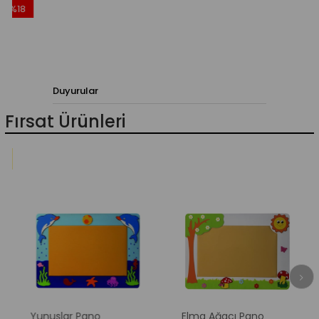
18
irim
İndirim
Duyurular
Fırsat Ürünleri
o
Yunuslar Pano
Elma Ağacı Pano