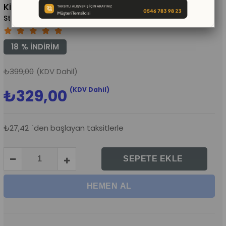
Kinetik Oyun Kumu 2,5 Kg Pembe
(KWB301P)
18
%
İNDIRIM
₺399,00
(KDV Dahil)
(KDV Dahil)
₺329,00
₺27,42
`den başlayan taksitlerle