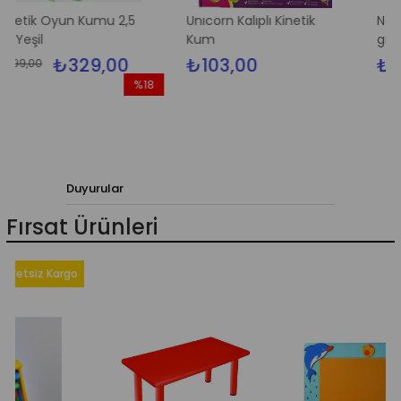
un Kumu 2,5
Unıcorn Kalıplı Kinetik
Naturel Kineti
Kum
gr
329,00
₺103,00
₺249,00
%18
İndirim
%18İndirim
Duyurular
Fırsat Ürünleri
z Kargo