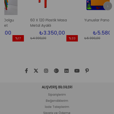
gu
60 X 120 Plastik Masa
Yunuslar Pano
Metal Ayaklı
₺3.350,00
₺5.580,00
₺4.999,00
₺6.990,00
%17
%33
%
İndirim
İndirim
İnd
%17İndirim
%33İndirim
%2
ALIŞVERİŞ BİLGİLERİ
Siparişlerim
Beğendiklerim
İade Taleplerim
Sipariş ve Ödeme