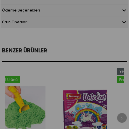
Ödeme Seçenekleri
Ürün Önerileri
BENZER ÜRÜNLER
Yeni
Ürün
Fırsat Ürünü