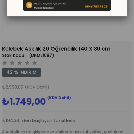
Kelebek Askılık 20 Öğrencilik 140 X 30 cm
(DKME1097)
42
%
İNDIRIM
₺2.999,00
(KDV Dahil)
(KDV Dahil)
₺1.749,00
₺194,33
`den başlayan taksitlerle
Anaokulların da girişlerde ve sınıflarda ayakkabı, elbise, çantaların