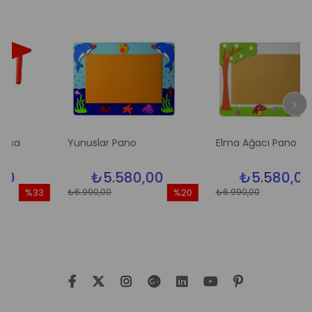
Yunuslar Pano
Elma Ağacı Pano
₺5.580,00
₺5.580,00
₺6.990,00
₺6.990,00
%33
%20
%2
ndirim
İndirim
İndi
%33İndirim
%20İndirim
%20İ