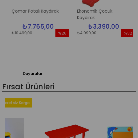
Çomar Potalı Kaydırak
Ekonomik Çocuk
Kaydırak
₺7.765,00
₺3.390,00
₺10.499,00
₺4.999,00
%26
%32
im
İndirim
İndirim
dirim
%26İndirim
%32İndir
Duyurular
Fırsat Ürünleri
iz Kargo