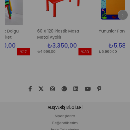
lgu
60 X 120 Plastik Masa
Yunuslar Pano
Metal Ayaklı
0
₺3.350,00
₺5.580,00
₺4.999,00
₺6.990,00
%17
%33
İndirim
İndirim
İ
%17İndirim
%33İndirim
%
ALIŞVERİŞ BİLGİLERİ
Siparişlerim
Beğendiklerim
İade Taleplerim