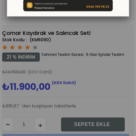
Çomar Kaydırak ve Salıncak Seti
(KM6090)
Tahmini Teslim Süresi
:
5 Gün İçinde Teslim
21
%
İNDIRIM
₺14.999,00
(KDV Dahil)
(KDV Dahil)
₺11.900,00
₺991,67
`den başlayan taksitlerle