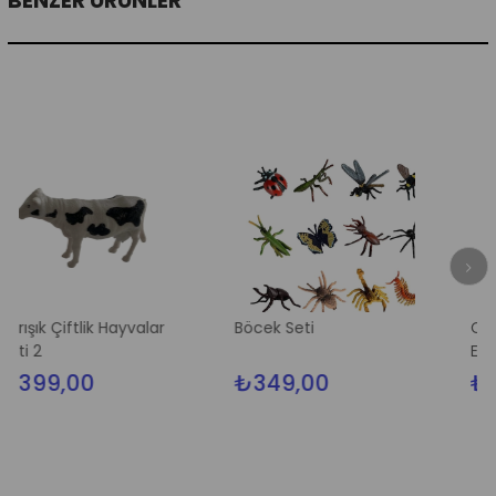
BENZER ÜRÜNLER
ftlik Hayvalar
Böcek Seti
Civciv Otur
Eğitimi Lazım
00
₺349,00
₺199,00