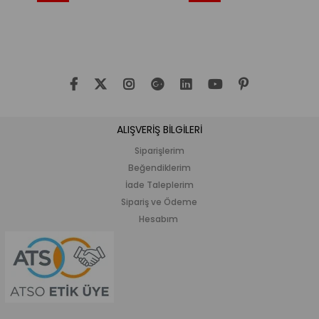
İndirim
İndirim
İ
%33İndirim
%20İndirim
%
ALIŞVERİŞ BİLGİLERİ
Siparişlerim
Beğendiklerim
İade Taleplerim
Sipariş ve Ödeme
Hesabım