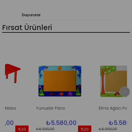
Duyurular
Fırsat Ürünleri
sa
Yunuslar Pano
Elma Ağacı Pano
0
₺5.580,00
₺5.580,00
₺6.990,00
₺6.990,00
%33
%20