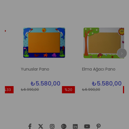
Yunuslar Pano
Elma Ağacı Pano
₺5.580,00
₺5.580,00
₺6.990,00
₺6.990,00
33
%20
%20
irim
İndirim
İndiri
3İndirim
%20İndirim
%20İnd