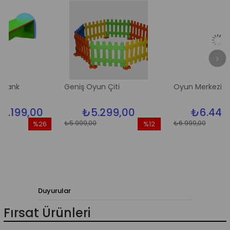
Geniş Oyun Çiti
Oyun Merkezi Çit
9,00
₺5.299,00
₺6.449,00
₺5.999,00
₺6.999,00
%26
%12
İndirim
İndirim
İn
%26İndirim
%12İndirim
%
Duyurular
Fırsat Ürünleri