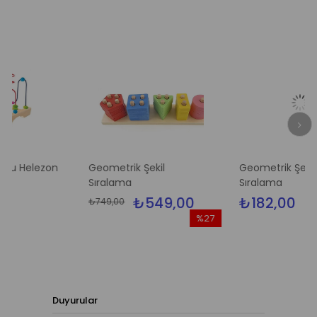
elezon
Geometrik Şekil
Geometrik Şekil
Sıralama
Sıralama
₺549,00
₺182,00
₺749,00
%27
İndirim
%27İndirim
Duyurular