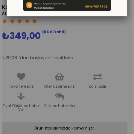
Kademeli Boncuk Sıralama
(KMSC1192)
(KDV Dahil)
₺349,00
₺29,08
`den başlayan taksitlerle
Favorilere Ekle
İstek Listeme Ekle
Karşılaştır
Fiyat Düşünce Haber
Gelince Haber Ver
Ver
Ürün stoklarımızda kalmamıştır.