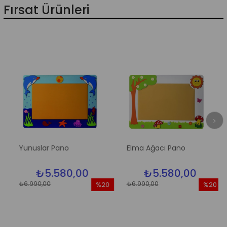
Fırsat Ürünleri
o
Yunuslar Pano
Elma Ağacı Pano
₺5.580,00
₺5.580,00
₺6.990,00
₺6.990,00
%20
%20
im
İndirim
İndirim
dirim
%20İndirim
%20İndir