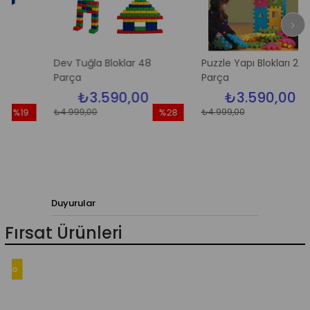
Dev Tuğla Bloklar 48
Puzzle Yapı Blokları 24
Parça
Parça
₺3.590,00
₺3.590,00
₺4.999,00
₺4.999,00
%19
%28
%28
dirim
İndirim
İndiri
9İndirim
%28İndirim
%28İn
Duyurular
Fırsat Ürünleri
go