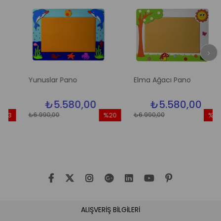
Yunuslar Pano
Elma Ağacı Pano
₺5.580,00
₺5.580,00
₺6.990,00
₺6.990,00
3
%20
%20
rim
İndirim
İndirim
ndirim
%20İndirim
%20İndi
ALIŞVERİŞ BİLGİLERİ