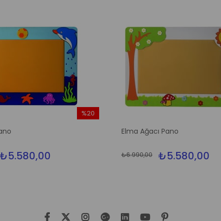
%20
İndirim
ano
Elma Ağacı Pano
%20İndirim
₺5.580,00
₺5.580,00
₺6.990,00