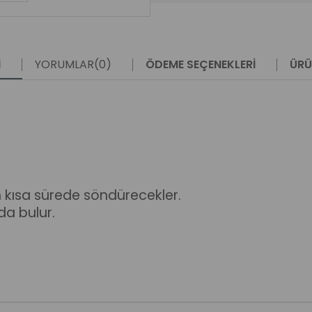
I
YORUMLAR
(0)
ÖDEME SEÇENEKLERI
ÜRÜ
en kısa sürede söndürecekler.
da bulur.