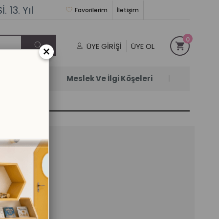
 13. Yıl
Favorilerim
İletişim
0
ÜYE GIRIŞI
ÜYE OL
×
Satanlar
Meslek Ve İlgi Köşeleri