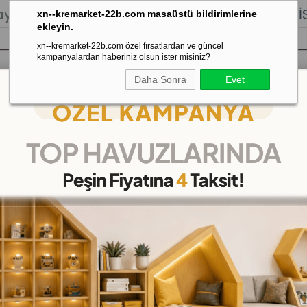
lığı.
Stoktan Gönderim.
% 100
İADE
GARANTİSİ.
xn--kremarket-22b.com masaüstü bildirimlerine
ekleyin.
xn--kremarket-22b.com özel fırsatlardan ve güncel
kampanyalardan haberiniz olsun ister misiniz?
Daha Sonra
Evet
sı
Kaydırak Salıncak Tahterevalli
Çok 
tfaiye Helikopter Filede
İtfaiye Helikopter Filede
(KMP72382)
28
%
İNDIRIM
₺278,00
(KDV Dahil)
(KDV Dahil)