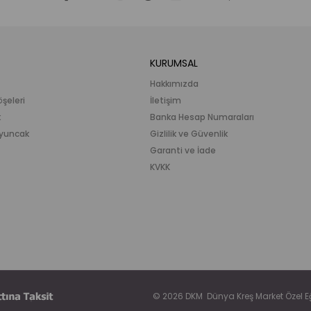
KURUMSAL
Hakkımızda
öşeleri
İletişim
k
Banka Hesap Numaraları
 Oyuncak
Gizlilik ve Güvenlik
Garanti ve İade
KVKK
© 2026 DKM Dünya Kreş Market Özel Eği