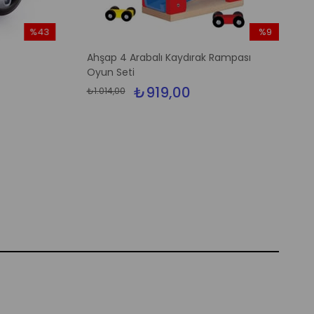
%43
%9
İndirim
İndirim
Ahşap 4 Arabalı Kaydırak Rampası
%43İndirim
%9İndirim
Oyun Seti
₺919,00
₺1.014,00