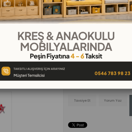
₺199,00
₺22,11
`den başlayan taksitler
Telefonla
Favorilere
İstek Lis
Sipariş
Ekle
Ekle
Tavsiye Et
Yorum Yaz