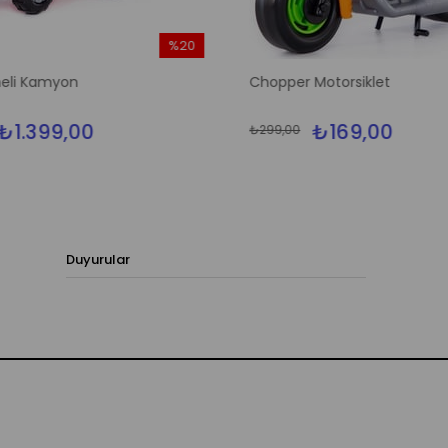
%20
İndirim
eli Kamyon
Chopper Motorsiklet
%20İndirim
₺1.399,00
₺169,00
₺299,00
Duyurular