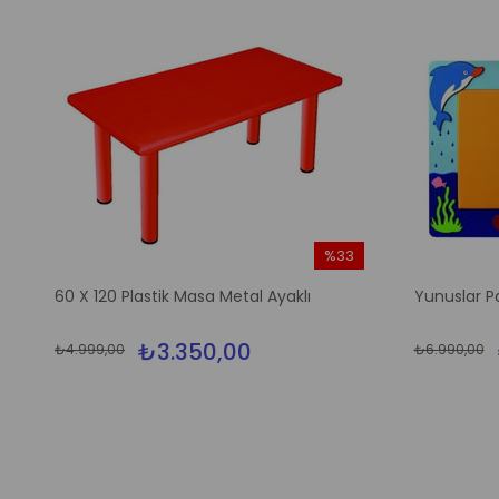
%33
m
İndirim
60 X 120 Plastik Masa Metal Ayaklı
Yunuslar P
irim
%33İndirim
₺3.350,00
₺4.999,00
₺6.990,00