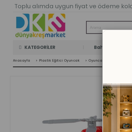
Toplu alımda uygun fiyat ve ödeme kolay
KATEGORİLER
Bahçe Oyun Oda
Anasayfa
>
Plastik Eğitici Oyuncak
>
Oyuncak Arabalar
>
İ