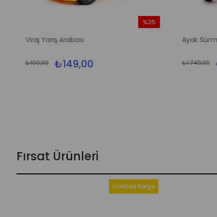
%25
m
İndirim
Viraj Yarış Arabası
Ayak Sürm
dirim
%25İndirim
₺149,00
₺199,00
₺1.749,00
Fırsat Ürünleri
Ücretsiz Kargo