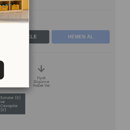
le
teme
Karşılaştır
Fiyat
Düşünce
Haber Ver
Sorular (0)
ve
Cevaplar
(0)