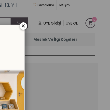
 13. Yıl
Favorilerim
İletişim
0
ÜYE GIRIŞI
ÜYE OL
×
Satanlar
Meslek Ve İlgi Köşeleri
70 CM
il)