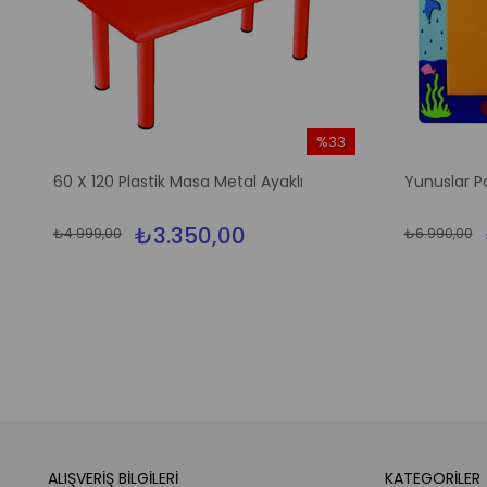
%33
m
İndirim
60 X 120 Plastik Masa Metal Ayaklı
Yunuslar P
irim
%33İndirim
₺3.350,00
₺4.999,00
₺6.990,00
ALIŞVERİŞ BİLGİLERİ
KATEGORİLER