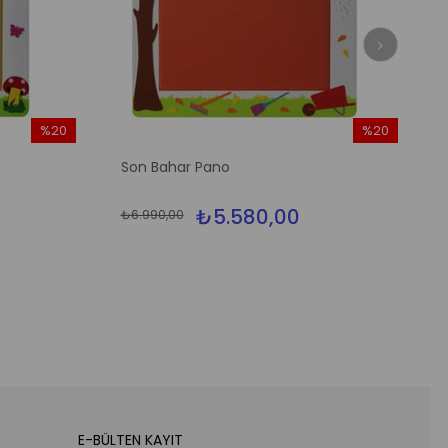
%20
%20
İndirim
İndirim
Son Bahar Pano
%20İndirim
%20İndirim
₺5.580,00
₺6.990,00
E-BÜLTEN KAYIT