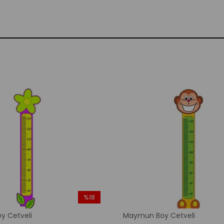
%18
İndirim
y Cetveli
Maymun Boy Cetveli
%18İndirim