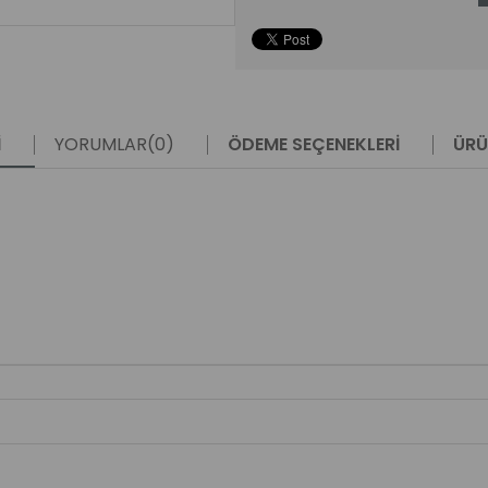
I
YORUMLAR
(0)
ÖDEME SEÇENEKLERI
ÜRÜ