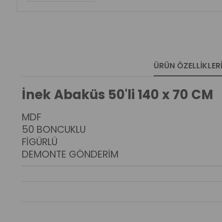
ÜRÜN ÖZELLIKLER
İnek Abaküs 50'li 140 x 70 CM
MDF
50 BONCUKLU
FİGÜRLÜ
DEMONTE GÖNDERİM