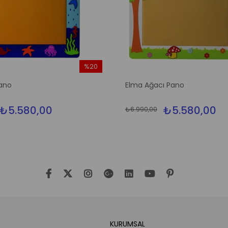
%20
İndirim
ano
Elma Ağacı Pano
%20İndirim
₺5.580,00
₺5.580,00
₺6.990,00
KURUMSAL