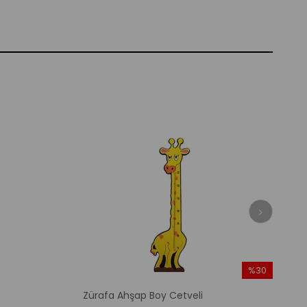
%30
İndirim
Zürafa Ahşap Boy Cetveli
%30İndirim