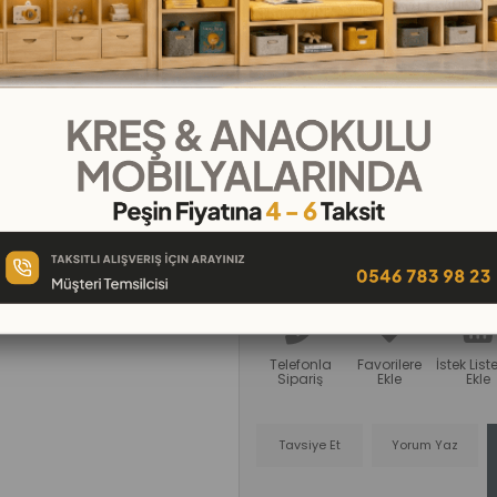
₺3.799,00
₺422,11
`den başlayan taksitle
Sağlam MDF malzeme kullanılarak 
modelleriyle kreşler için ideal bir s
öğrenmeyi destekliyor.
Telefonla
Favorilere
İstek Lis
Sipariş
Ekle
Ekle
Tavsiye Et
Yorum Yaz