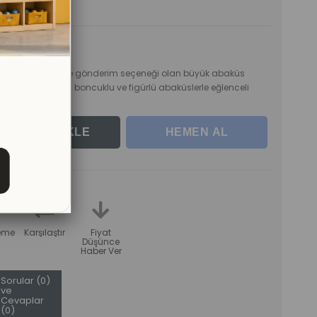
rle
üretilen, demonte gönderim seçeneği olan büyük abaküs
eçenek sunuyor. 50 boncuklu ve figürlü abaküslerle eğlenceli
teme
Karşılaştır
Fiyat
Düşünce
Haber Ver
Sorular (0)
ve
Cevaplar
(0)