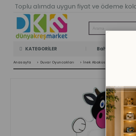
Toplu alımda uygun fiyat ve ödeme kolay
KATEGORİLER
Bahçe Oyun Oda
Anasayfa
>
Duvar Oyuncakları
>
İnek Abaküs 50'li 140 x 70 C