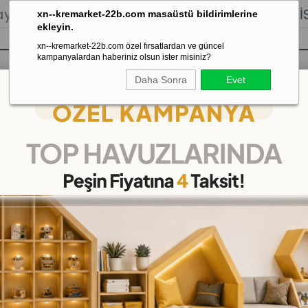
lığı.
Stoktan Gönderim.
% 100
İADE
GARANTİSİ.
xn--kremarket-22b.com masaüstü bildirimlerine
ekleyin.
xn--kremarket-22b.com özel fırsatlardan ve güncel
kampanyalardan haberiniz olsun ister misiniz?
Daha Sonra
Evet
sı
Kaydırak Salıncak Tahterevalli
Çok 
M
İnek Abaküs 50'li 140 x 
(DKME2584)
37
%
İNDIRIM
₺5.999,00
(KDV Dahil)
(KDV Dah