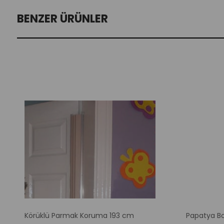
BENZER ÜRÜNLER
m
Körüklü Parmak Koruma 193 cm
Papatya Bo
dirim