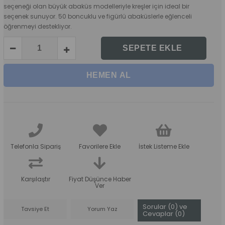
seçeneği olan büyük abaküs modelleriyle kreşler için ideal bir
seçenek sunuyor. 50 boncuklu ve figürlü abaküslerle eğlenceli
öğrenmeyi destekliyor.
Telefonla Sipariş
Favorilere Ekle
İstek Listeme Ekle
Karşılaştır
Fiyat Düşünce Haber
Ver
Sorular (0) ve
Tavsiye Et
Yorum Yaz
Cevaplar (0)