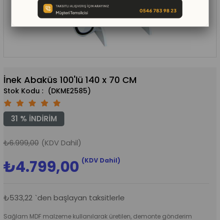
İnek Abaküs 100'lü 140 x 70 CM
(DKME2585)
31
%
İNDIRIM
₺6.999,00
(KDV Dahil)
(KDV Dahil)
₺4.799,00
₺533,22
`den başlayan taksitlerle
Sağlam MDF malzeme kullanılarak üretilen, demonte gönderim