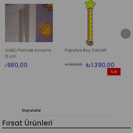
 Parmak Koruma
Papatya Boy Cetveli
Maymun Boy
00
₺1.390,00
₺1.390,
₺1.690,00
%18
İndirim
%18İndirim
Duyurular
Fırsat Ürünleri