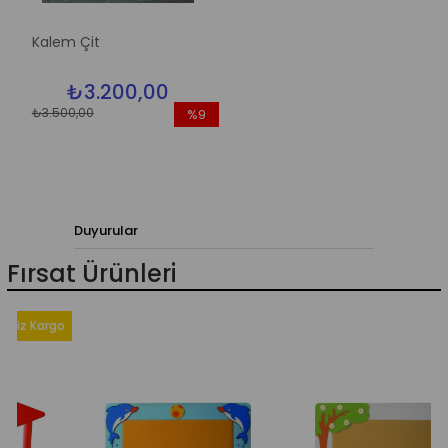
Kalem Çit
₺3.200,00
₺3.500,00
%9
İndirim
%9İndirim
Duyurular
Fırsat Ürünleri
Kargo