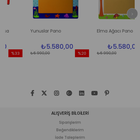
Yunuslar Pano
Elma Ağacı Pano
₺5.580,00
₺5.580,00
₺6.990,00
₺6.990,00
%33
%20
%2
ndirim
İndirim
İndi
%33İndirim
%20İndirim
%20İ
ALIŞVERİŞ BİLGİLERİ
Siparişlerim
Beğendiklerim
İade Taleplerim