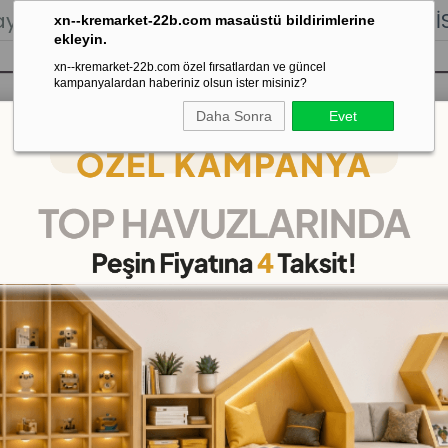
lığı.
Stoktan Gönderim.
% 100
İADE
GARANTİSİ.
xn--kremarket-22b.com masaüstü bildirimlerine
ekleyin.
xn--kremarket-22b.com özel fırsatlardan ve güncel
kampanyalardan haberiniz olsun ister misiniz?
Daha Sonra
Evet
sı
Kaydırak Salıncak Tahterevalli
Çok 
GAMZE EMZİKLİ OYUNCAK
(DKM059175)
29
%
İNDIRIM
₺699,00
(KDV Dahil)
(KDV Dahil)