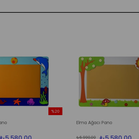
%20
İndirim
ano
Elma Ağacı Pano
%20İndirim
₺5.580,00
₺5.580,00
₺6.990,00