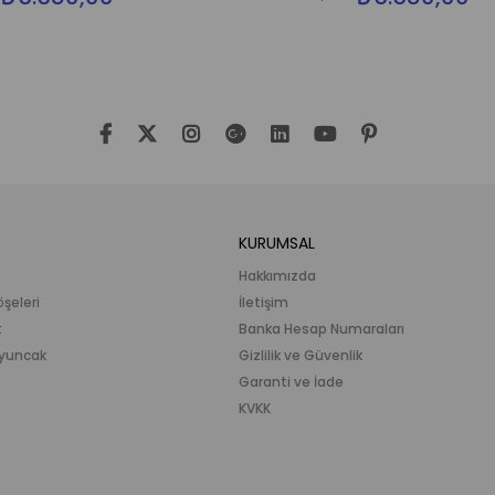
KURUMSAL
Hakkımızda
öşeleri
İletişim
k
Banka Hesap Numaraları
 Oyuncak
Gizlilik ve Güvenlik
Garanti ve İade
KVKK