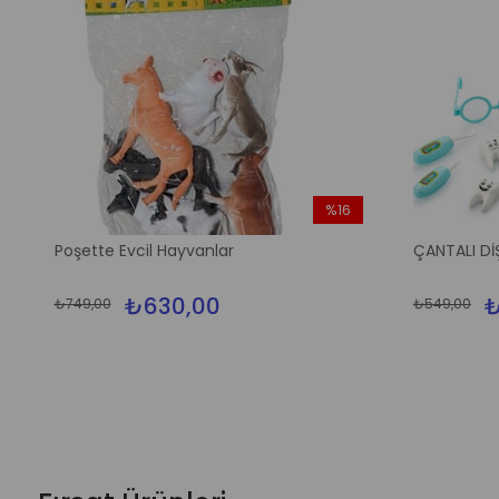
%16
İndirim
Poşette Evcil Hayvanlar
ÇANTALI Dİ
%16İndirim
₺630,00
₺
₺749,00
₺549,00