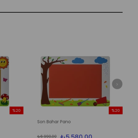
%20
%20
İndirim
İndirim
Son Bahar Pano
%20İndirim
%20İndirim
₺5.580,00
₺6.990,00