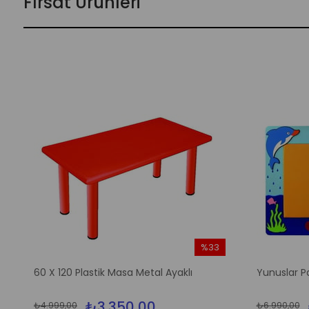
Fırsat Ürünleri
%33
m
İndirim
60 X 120 Plastik Masa Metal Ayaklı
Yunuslar P
irim
%33İndirim
₺3.350,00
₺4.999,00
₺6.990,00