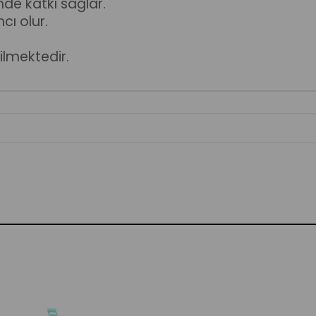
de katkı sağlar.
cı olur.
rilmektedir.