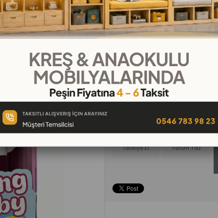
₺495,00
₺55,00
`den başlayan taksitl
Favorilere
İstek Listeme
Karşılaş
Ekle
Ekle
Ür
Tavsiye Et
Yorum Yaz