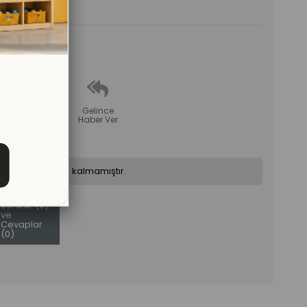
erle
tır
Fiyat
Gelince
Düşünce
Haber Ver
Haber Ver
ün stoklarımızda kalmamıştır.
Sorular (0)
ve
Cevaplar
(0)