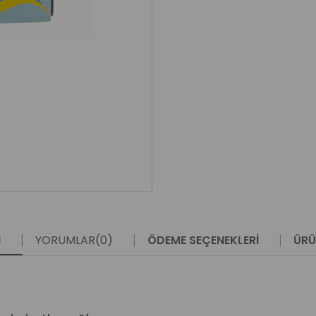
I
YORUMLAR
(0)
ÖDEME SEÇENEKLERI
ÜRÜ