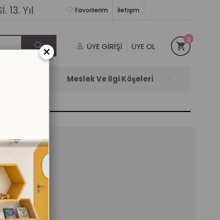
 13. Yıl
Favorilerim
İletişim
0
ÜYE GIRIŞI
ÜYE OL
×
Satanlar
Meslek Ve İlgi Köşeleri
 BEBEK