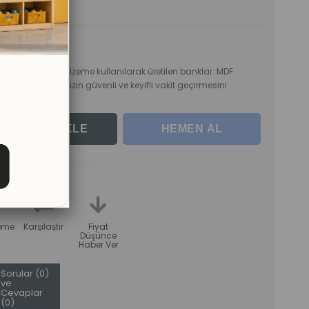
lerle
ı için sağlam malzeme kullanılarak üretilen banklar. MDF
yle çocuklarınızın güvenli ve keyifli vakit geçirmesini
teme
Karşılaştır
Fiyat
Düşünce
Haber Ver
Sorular (0)
ve
Cevaplar
(0)