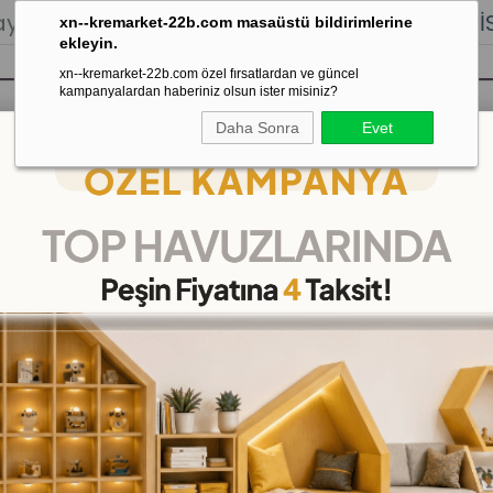
lığı.
Stoktan Gönderim.
% 100
İADE
GARANTİSİ.
xn--kremarket-22b.com masaüstü bildirimlerine
ekleyin.
xn--kremarket-22b.com özel fırsatlardan ve güncel
kampanyalardan haberiniz olsun ister misiniz?
Daha Sonra
Evet
sı
Kaydırak Salıncak Tahterevalli
Çok 
Fil Figürlü Bank 120x35x30 CM
Fil Figürlü Bank 120x35x
(DKME1058)
26
%
İNDIRIM
₺4.299,00
(KDV Dahil)
(KDV Dahi