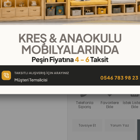
₺3.199,00
₺355,44
`den başlayan taksit
Kreş ürünleri, bahçe ve oyun odalar
malzemeden üretilen bank seçenekleri
sağlayabilirsiniz.
Telefonla
Favorilere
İstek Lis
Sipariş
Ekle
Ekle
Tavsiye Et
Yorum Yaz