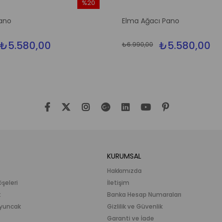
%20
İndirim
ano
Elma Ağacı Pano
%20İndirim
₺5.580,00
₺5.580,00
₺6.990,00
KURUMSAL
Hakkımızda
öşeleri
İletişim
k
Banka Hesap Numaraları
 Oyuncak
Gizlilik ve Güvenlik
Garanti ve İade