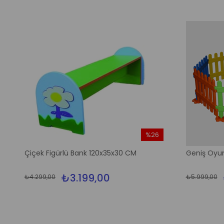
%26
m
İndirim
Çiçek Figürlü Bank 120x35x30 CM
Geniş Oyun
dirim
%26İndirim
₺3.199,00
₺4.299,00
₺5.999,00