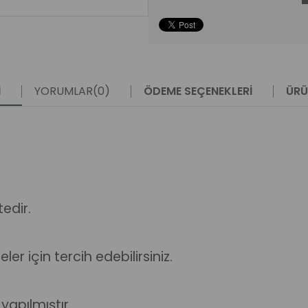
I
YORUMLAR
(0)
ÖDEME SEÇENEKLERI
ÜRÜ
edir.
r için tercih edebilirsiniz.
apılmıştır.