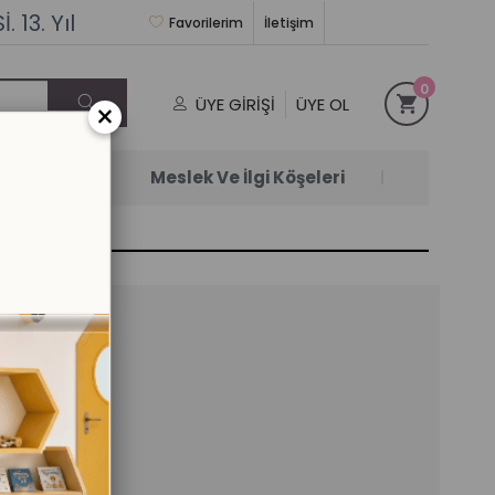
 13. Yıl
Favorilerim
İletişim
0
ÜYE GIRIŞI
ÜYE OL
×
Satanlar
Meslek Ve İlgi Köşeleri
30 CM
l)