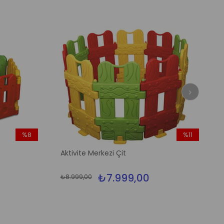
%8
%11
İndirim
İndirim
Aktivite Merkezi Çit
%8İndirim
%11İndirim
₺7.999,00
₺8.999,00