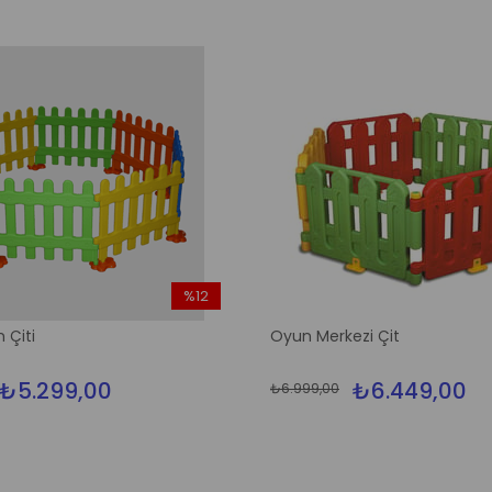
%12
İndirim
 Çiti
Oyun Merkezi Çit
%12İndirim
₺5.299,00
₺6.449,00
₺6.999,00