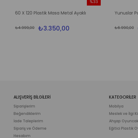
%33
m
İndirim
60 X 120 Plastik Masa Metal Ayaklı
Yunuslar P
irim
%33İndirim
₺3.350,00
₺4.999,00
₺6.990,00
ALIŞVERİŞ BİLGİLERİ
KATEGORİLER
Siparişlerim
Mobilya
Beğendiklerim
Meslek ve İlgi K
İade Taleplerim
Ahşap Oyunca
Sipariş ve Ödeme
Eğitici Plastik
Hesabım