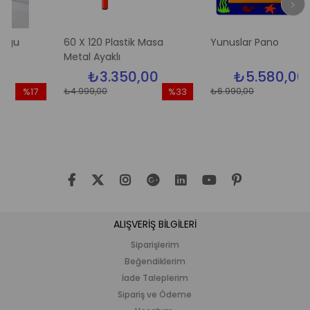
60 X 120 Plastik Masa
Yunuslar Pano
Metal Ayaklı
₺3.350,00
₺5.580,00
₺4.999,00
₺6.990,00
%17
%33
%2
ndirim
İndirim
İndir
17İndirim
%33İndirim
%20İn
ALIŞVERİŞ BİLGİLERİ
Siparişlerim
Beğendiklerim
İade Taleplerim
Sipariş ve Ödeme