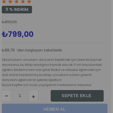
11
%
İNDIRIM
₺899,00
₺799,00
₺88,78
`den başlayan taksitlerle
Okyanusların ve suların dünyasını keşfetmek için ideal bir kaynak
arıyorsanız, bu kitap aradığınız kaynak olacak 11 cm boyutundaki
öğretici kitabımız tam size göre! İlkokul ve ortaokul öğrencileri için
özel olarak tasarlanmış bu kitap, çocuklara suların gizemli
dünyasını eğlenceli bir şekilde öğretiyor.
Küçük kaşifler için suda yayaşamın harikalarına dalıyoruz.