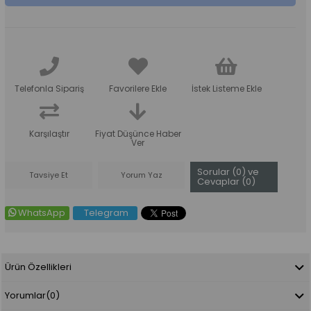
Telefonla Sipariş
Favorilere Ekle
İstek Listeme Ekle
Karşılaştır
Fiyat Düşünce Haber
Ver
Sorular (0) ve
Tavsiye Et
Yorum Yaz
Cevaplar (0)
WhatsApp
Telegram
Ürün Özellikleri
Yorumlar
(0)