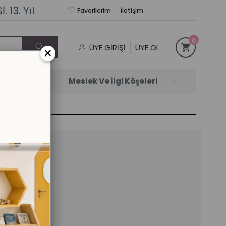
 13. Yıl
Favorilerim
İletişim
0
ÜYE GIRIŞI
ÜYE OL
×
Satanlar
Meslek Ve İlgi Köşeleri
n