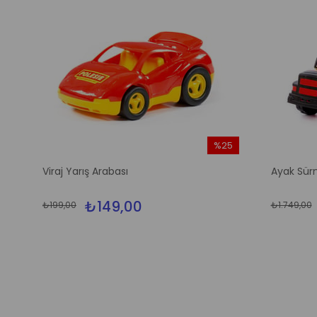
%25
m
İndirim
Viraj Yarış Arabası
Ayak Sürm
dirim
%25İndirim
₺149,00
₺199,00
₺1.749,00