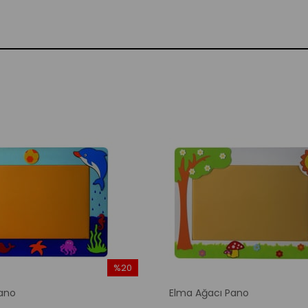
%20
İndirim
ano
Elma Ağacı Pano
%20İndirim