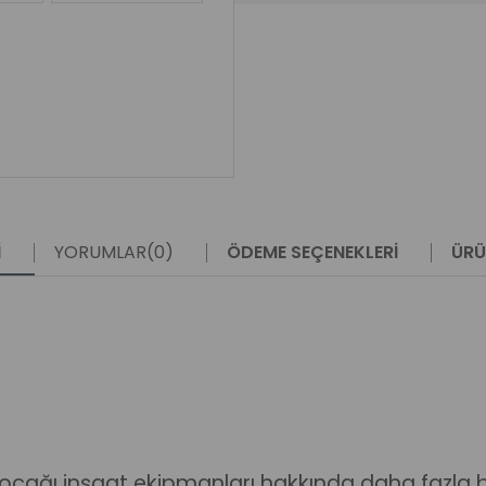
I
YORUMLAR
(0)
ÖDEME SEÇENEKLERI
ÜRÜ
cağı inşaat ekipmanları hakkında daha fazla bi