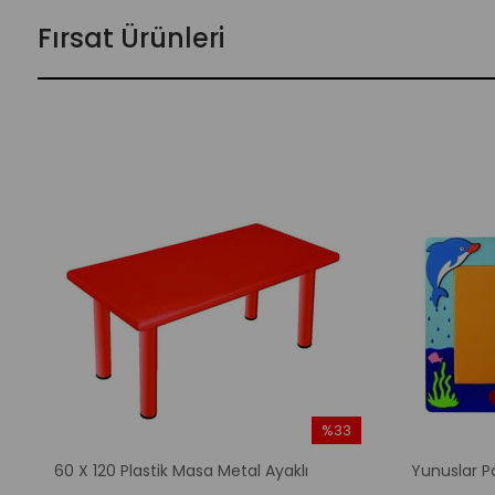
Fırsat Ürünleri
%33
m
İndirim
60 X 120 Plastik Masa Metal Ayaklı
Yunuslar P
irim
%33İndirim