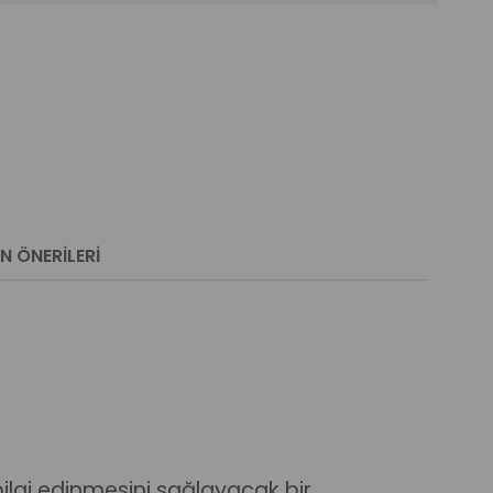
N ÖNERILERI
lgi edinmesini sağlayacak bir