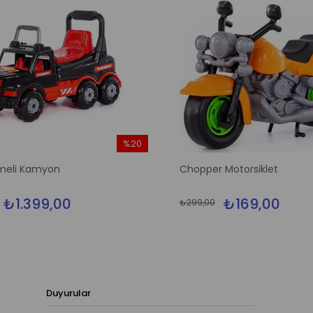
%20
İndirim
eli Kamyon
Chopper Motorsiklet
%20İndirim
₺1.399,00
₺169,00
₺299,00
Duyurular