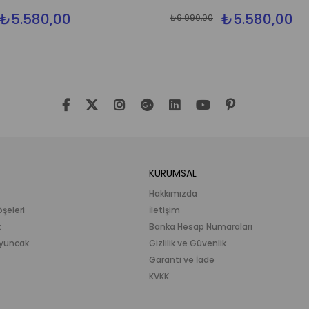
₺5.580,00
₺5.580,00
₺6.990,00
KURUMSAL
Hakkımızda
öşeleri
İletişim
k
Banka Hesap Numaraları
 Oyuncak
Gizlilik ve Güvenlik
Garanti ve İade
KVKK