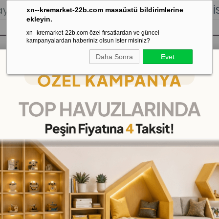
lığı.
Stoktan Gönderim.
% 100
İADE
GARANTİSİ.
xn--kremarket-22b.com masaüstü bildirimlerine
ekleyin.
xn--kremarket-22b.com özel fırsatlardan ve güncel
kampanyalardan haberiniz olsun ister misiniz?
Daha Sonra
Evet
sı
Kaydırak Salıncak Tahterevalli
Çok 
xpert Damperli Kamyon
Expert Damperli Kamyo
(KMP85375)
29
%
İNDIRIM
₺395,00
(KDV Dahil)
(KDV Dahil)