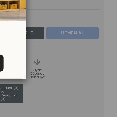
le
teme
Karşılaştır
Fiyat
Düşünce
Haber Ver
Sorular (0)
ve
Cevaplar
(0)