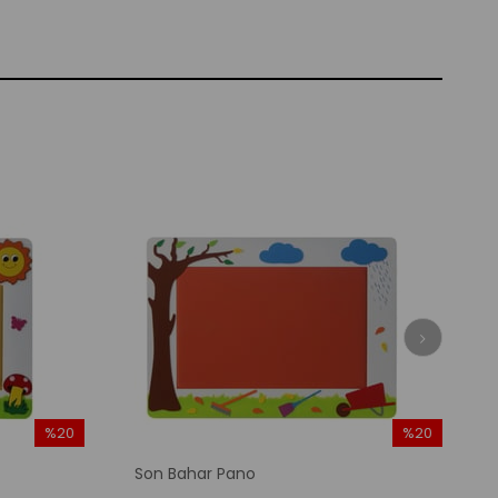
%20
%20
İndirim
İndirim
Son Bahar Pano
%20İndirim
%20İndirim