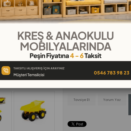
₺280,00
₺31,11
`den başlayan taksitler
Telefonla
Favorilere
İstek Lis
Sipariş
Ekle
Ekle
Tavsiye Et
Yorum Yaz