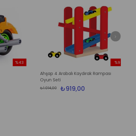
%43
%9
İndirim
İndirim
Ahşap 4 Arabalı Kaydırak Rampası
%43İndirim
%9İndirim
Oyun Seti
₺919,00
₺1.014,00