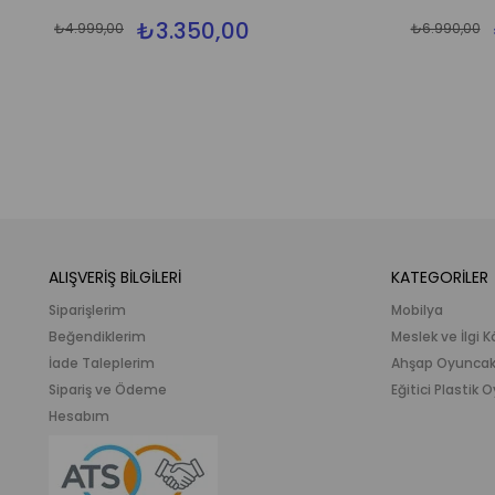
₺3.350,00
₺4.999,00
₺6.990,00
ALIŞVERİŞ BİLGİLERİ
KATEGORİLER
Siparişlerim
Mobilya
Beğendiklerim
Meslek ve İlgi K
İade Taleplerim
Ahşap Oyunca
Sipariş ve Ödeme
Eğitici Plastik
Hesabım