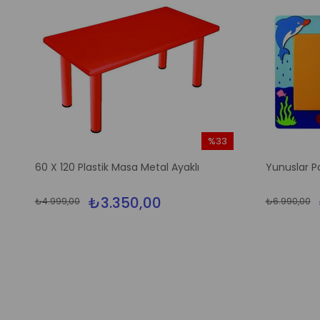
%33
m
İndirim
60 X 120 Plastik Masa Metal Ayaklı
Yunuslar P
irim
%33İndirim
₺3.350,00
₺4.999,00
₺6.990,00