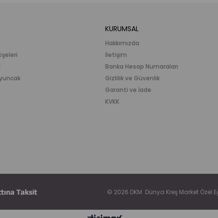
KURUMSAL
Hakkımızda
öşeleri
İletişim
k
Banka Hesap Numaraları
 Oyuncak
Gizlilik ve Güvenlik
Garanti ve İade
KVKK
© 2026 DKM Dünya Kreş Market Özel Eği