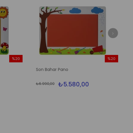
%20
%20
İndirim
İndirim
Son Bahar Pano
%20İndirim
%20İndirim
₺5.580,00
₺6.990,00