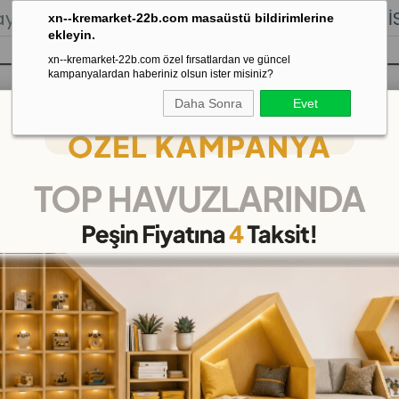
lığı.
Stoktan Gönderim.
% 100
İADE
GARANTİSİ.
xn--kremarket-22b.com masaüstü bildirimlerine
ekleyin.
xn--kremarket-22b.com özel fırsatlardan ve güncel
kampanyalardan haberiniz olsun ister misiniz?
Daha Sonra
Evet
sı
Kaydırak Salıncak Tahterevalli
Çok 
ler
>
Evamat Zemin 100*100*13 mm
Evamat Zemin 100*100*
(KMZE113)
30
%
İNDIRIM
₺499,00
(KDV Dahil)
(KDV Dahil)