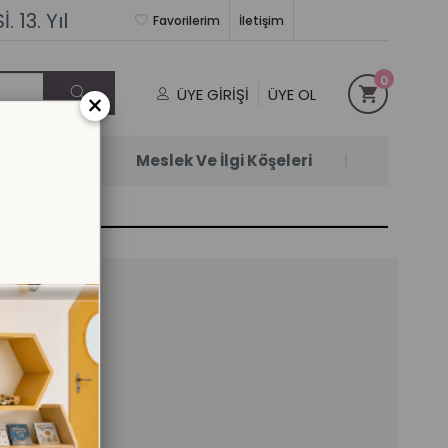
 13. Yıl
Favorilerim
İletişim
0
ÜYE GIRIŞI
ÜYE OL
×
Satanlar
Meslek Ve İlgi Köşeleri
13 mm