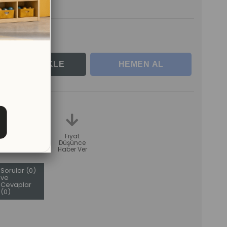
rle
teme
Karşılaştır
Fiyat
Düşünce
Haber Ver
Sorular (0)
ve
Cevaplar
(0)