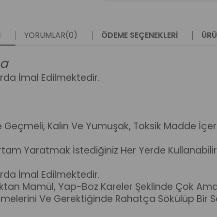
I
YORUMLAR
(0)
ÖDEME SEÇENEKLERI
ÜRÜ
ma
rda İmal Edilmektedir.
ine Geçmeli, Kalın Ve Yumuşak, Toksik Madde 
m Yaratmak İstediğiniz Her Yerde Kullanabilirsi
rda İmal Edilmektedir.
ktan Mamül, Yap-Boz Kareler Şeklinde Çok Amaç
leşmelerini Ve Gerektiğinde Rahatça Sökülüp Bir