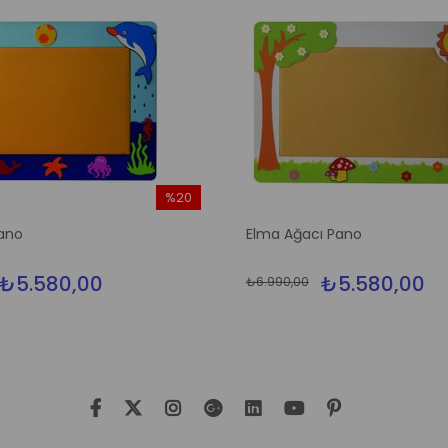
%20
İndirim
ano
Elma Ağacı Pano
%20İndirim
₺5.580,00
₺5.580,00
₺6.990,00