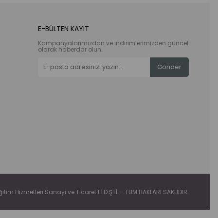
E-BÜLTEN KAYIT
Kampanyalarımızdan ve indirimlerimizden güncel
olarak haberdar olun.
Gönder
tim Hizmetleri Sanayi ve Ticaret LTD.ŞTİ. - TÜM HAKLARI SAKLIDIR.