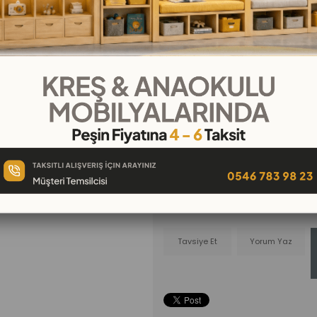
₺349,00
₺29,08
`den başlayan taksitle
Telefonla
Favorilere
İstek Lis
Sipariş
Ekle
Ekle
Tavsiye Et
Yorum Yaz