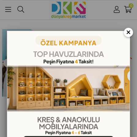
0
Üye Girişi
Üye Ol
Facebook İle Bağlan
×
Google İle Bağlan