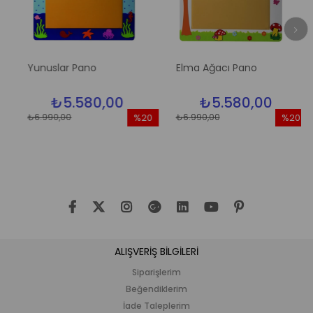
Yunuslar Pano
Elma Ağacı Pano
₺5.580,00
₺5.580,00
₺6.990,00
₺6.990,00
%20
%20
im
İndirim
İndirim
dirim
%20İndirim
%20İndir
ALIŞVERİŞ BİLGİLERİ
Siparişlerim
Beğendiklerim
İade Taleplerim