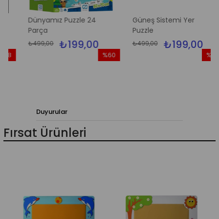
Dünyamız Puzzle 24
Güneş Sistemi Yer
Parça
Puzzle
₺199,00
₺199,00
₺499,00
₺499,00
8
%60
%60
rim
İndirim
İndirim
İndirim
%60İndirim
%60İndi
Duyurular
Fırsat Ürünleri
o