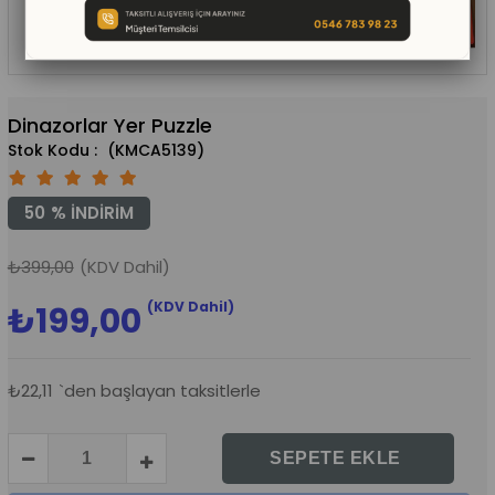
Dinazorlar Yer Puzzle
(KMCA5139)
50
%
İNDIRIM
₺399,00
(KDV Dahil)
(KDV Dahil)
₺199,00
₺22,11
`den başlayan taksitlerle