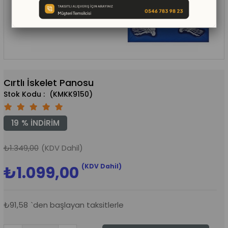
Cırtlı İskelet Panosu
(KMKK9150)
19
%
İNDIRIM
₺1.349,00
(KDV Dahil)
(KDV Dahil)
₺1.099,00
₺91,58
`den başlayan taksitlerle