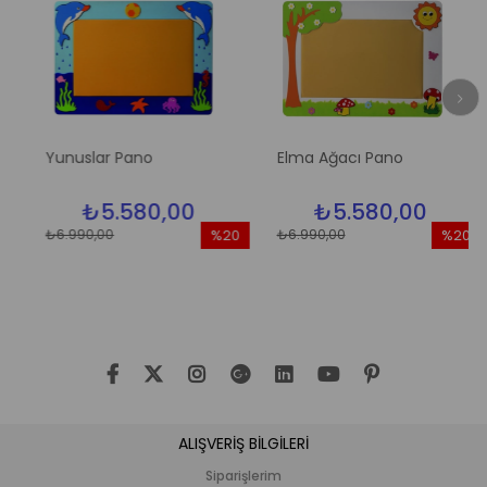
Yunuslar Pano
Elma Ağacı Pano
₺5.580,00
₺5.580,00
₺6.990,00
₺6.990,00
%20
%20
im
İndirim
İndirim
dirim
%20İndirim
%20İndir
ALIŞVERİŞ BİLGİLERİ
Siparişlerim