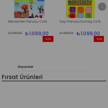
Mevsimler Panosu Cırtlı
Sayı Panosu Kumaş Cırtlı
₺1.099,00
₺1.099,00
₺1.349,00
₺1.349,00
%19
%19
m
İndirim
İndirim
irim
%19İndirim
%19İndiri
Duyurular
Fırsat Ürünleri